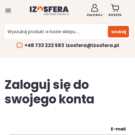

ZALOGUJ
KOSZYK
szukaj
+48 733 222 583
izosfera@izosfera.pl
Zaloguj się do
swojego konta
E-mail