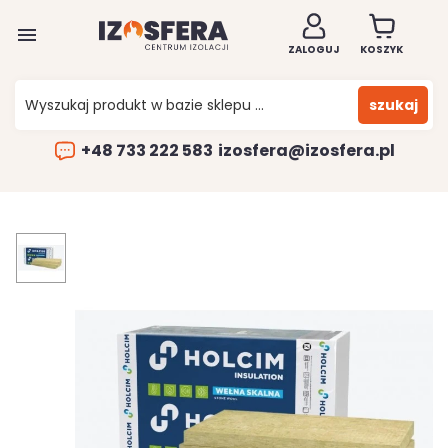

ZALOGUJ
KOSZYK
szukaj
+48 733 222 583
izosfera@izosfera.pl