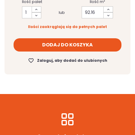
Ilość palet
Ilość m²
lub
Ilości zaokrąglają się do pełnych palet
DODAJ DO KOSZYKA
favorite_border
Zaloguj, aby dodać do ulubionych