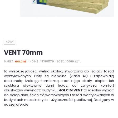
NOWY
VENT 70mm
MARKA
HOLCIM
INDEKS
181581170
ILOŚĆ
10000 SZT.
to wysokiej jakości wełna skalna, stworzona do izolacji fasad
wentylowanych. Płyty są niepalne (klasa A1) i zapewniają
doskonałą izolację termiczną, redukując straty ciepła. Ich
struktura efektywnie tłumi hałas, co zwiększa komfort
akustyczny wewnątrz budynku.
HOLCIM VENT
to idealny wybórr
do ocieplania ścian trójwarstwowych i fasad wentylowanych w
budynkach mieszkalnych i użyteczności publicznej. Dostępny w
naszej ofercie