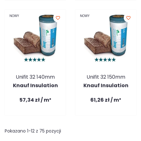
NOWY
NOWY
favorite_border
favorite_border
Unifit 32 140mm
Unifit 32 150mm
Knauf Insulation
Knauf Insulation
57,34 zł / m²
61,26 zł / m²
Pokazano 1-12 z 75 pozycji