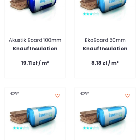
Akustik Board 100mm
EkoBoard 50mm
Knauf Insulation
Knauf Insulation
19,11 zł / m²
8,18 zł / m²
NOWY
NOWY
favorite_border
favorite_border