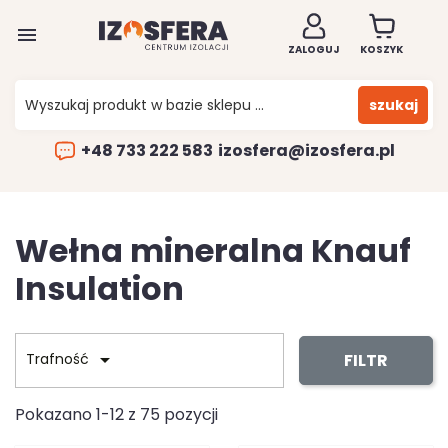

ZALOGUJ
KOSZYK
szukaj
+48 733 222 583
izosfera@izosfera.pl
Wełna mineralna Knauf
Insulation

FILTR
Trafność
Pokazano 1-12 z 75 pozycji