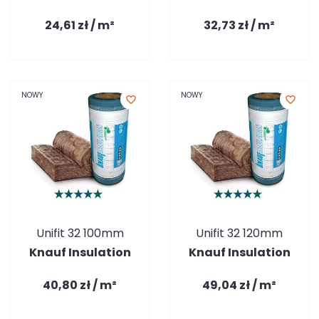
24,61 zł / m²
32,73 zł / m²
NOWY
NOWY
favorite_border
favorite_border
Unifit 32 100mm
Unifit 32 120mm
Knauf Insulation
Knauf Insulation
40,80 zł / m²
49,04 zł / m²