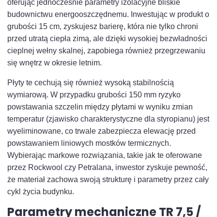
oferując jednocześnie parametry izolacyjne bliskie
budownictwu energooszczędnemu. Inwestując w produkt o
grubości 15 cm, zyskujesz barierę, która nie tylko chroni
przed utratą ciepła zimą, ale dzięki wysokiej bezwładności
cieplnej wełny skalnej, zapobiega również przegrzewaniu
się wnętrz w okresie letnim.
Płyty te cechują się również wysoką stabilnością
wymiarową. W przypadku grubości 150 mm ryzyko
powstawania szczelin między płytami w wyniku zmian
temperatur (zjawisko charakterystyczne dla styropianu) jest
wyeliminowane, co trwale zabezpiecza elewację przed
powstawaniem liniowych mostków termicznych.
Wybierając markowe rozwiązania, takie jak te oferowane
przez Rockwool czy Petralana, inwestor zyskuje pewność,
że materiał zachowa swoją strukturę i parametry przez cały
cykl życia budynku.
Parametry mechaniczne TR 7,5 /