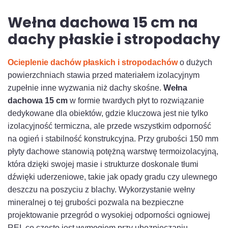
Wełna dachowa 15 cm na
dachy płaskie i stropodachy
Ocieplenie dachów płaskich i stropodachów
o dużych
powierzchniach stawia przed materiałem izolacyjnym
zupełnie inne wyzwania niż dachy skośne.
Wełna
dachowa 15 cm
w formie twardych płyt to rozwiązanie
dedykowane dla obiektów, gdzie kluczowa jest nie tylko
izolacyjność termiczna, ale przede wszystkim odporność
na ogień i stabilność konstrukcyjna. Przy grubości 150 mm
płyty dachowe stanowią potężną warstwę termoizolacyjną,
która dzięki swojej masie i strukturze doskonale tłumi
dźwięki uderzeniowe, takie jak opady gradu czy ulewnego
deszczu na poszyciu z blachy. Wykorzystanie wełny
mineralnej o tej grubości pozwala na bezpieczne
projektowanie przegród o wysokiej odporności ogniowej
REI, co często jest wymogiem przy ubezpieczaniu