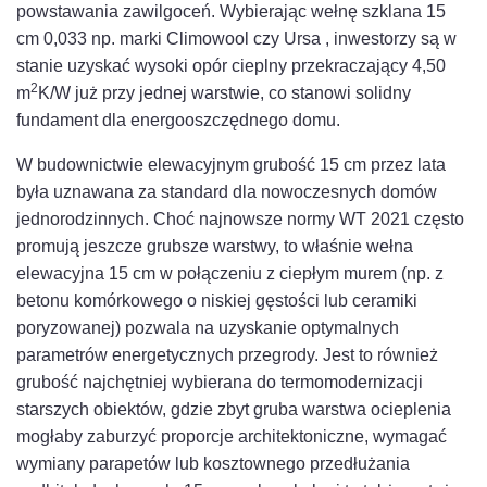
powstawania zawilgoceń. Wybierając wełnę szklana 15
cm 0,033 np. marki Climowool czy Ursa , inwestorzy są w
stanie uzyskać wysoki opór cieplny przekraczający 4,50
2
m
K/W już przy jednej warstwie, co stanowi solidny
fundament dla energooszczędnego domu.
W budownictwie elewacyjnym grubość 15 cm przez lata
była uznawana za standard dla nowoczesnych domów
jednorodzinnych. Choć najnowsze normy WT 2021 często
promują jeszcze grubsze warstwy, to właśnie wełna
elewacyjna 15 cm w połączeniu z ciepłym murem (np. z
betonu komórkowego o niskiej gęstości lub ceramiki
poryzowanej) pozwala na uzyskanie optymalnych
parametrów energetycznych przegrody. Jest to również
grubość najchętniej wybierana do termomodernizacji
starszych obiektów, gdzie zbyt gruba warstwa ocieplenia
mogłaby zaburzyć proporcje architektoniczne, wymagać
wymiany parapetów lub kosztownego przedłużania