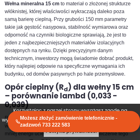
Wełna mineralna 15 cm
to materiał o złożonej strukturze
włóknistej, której właściwości wykraczają daleko poza
samą barierę cieplną. Przy grubości 150 mm parametry
takie jak gęstość nasypowa, stabilność wymiarowa oraz
odporność na czynniki biologiczne sprawiają, że jest to
jeden z najbezpieczniejszych materiałów izolacyjnych
dostępnych na rynku. Dzięki precyzyjnym danym
technicznym, inwestorzy mogą świadomie dobrać produkt,
który najlepiej odpowie na specyficzne wymagania ich
budynku, od domów pasywnych po hale przemysłowe.
Opór cieplny (R
) dla wełny 15 cm
d
– porównanie lambd (0,033 -
0,039)
Korzystając z naszej strony wyrażasz zgodę na
Parametr oporu cieplnego (R
Możesz złożyć zamówienie telefonicznie -
) jest najważniejszym
wykorzystywanie przez nas plików cookies.
Akceptuję
d
zadzwoń 733 222 583
wskaźnikiem efektywności izolacji – im jest on wyższy, tym
Polityka prywatności
mniej energii ucieka z budynku.Wzór na obliczenie tego