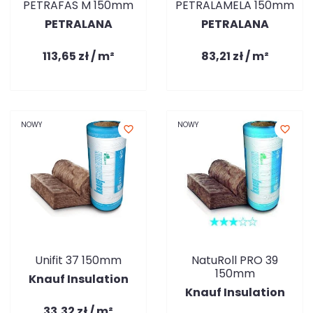
PETRAFAS M 150mm
PETRALAMELA 150mm
PETRALANA
PETRALANA
113,65 zł / m²
83,21 zł / m²
NOWY
NOWY
favorite_border
favorite_border
Unifit 37 150mm
NatuRoll PRO 39
150mm
Knauf Insulation
Knauf Insulation
33,32 zł / m²