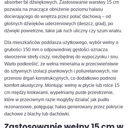
absorber fal dźwiękowych. Zastosowanie warstwy 15 cm
pozwala na znaczące obniżenie poziomu hałasu
docierającego do wnętrza przez połać dachową – od
głośnych dźwięków uderzeniowych (deszcz, grad), po
dźwięki powietrzne, takie jak ruch uliczny czy szum wiatru.
Dla mieszkańców poddasza użytkowego, wybór wełny o
grubości 150 mm o odpowiedniej gęstości oznacza
stworzenie strefy ciszy, niezbędnej do wypoczynku i snu.
Warto podkreślić, że wełna mineralna w przeciwieństwie
do sztywnych izolacji piankowych i poliuretanowych, nie
przenosi drgań konstrukcyjnych, co dodatkowo podnosi
komfort akustyczny. Montując wełnę w płycie lub rolce 15
cm między krokwiami, wypełniamy puste przestrzenie,
które w przeciwnym razie mogłyby działać jak pudło
rezonansowe, potęgując hałas generowany przez pokrycie
dachowe z blachy lub dachówki.
Zastosowanie wełny 15 cm w