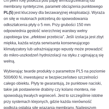
cm pełni rolę podłoża pod papę termozgrzewalną lub
membrany syntetyczne, parametr obciążenia punktowego
PL(5)
jest kluczowy dla bezawaryjnej eksploatacji. Wyraża
on siłę w niutonach potrzebną do spowodowania
odkształcenia płyty o 5 mm. Przy grubości 150 mm
odpowiednia gęstość wierzchniej warstwy wełny
zapobiega tzw. „efektowi przebicia”. Jeśli izolacja jest zbyt
miękka, każda wizyta serwisanta konserwującego
klimatyzatory lub udrażniającego wpusty może prowadzić
do mikro-uszkodzeń hydroizolacji na styku z uginającą się
wełną.
Wybierając twarde produkty o parametrze PL5 na poziomie
500/600 N, inwestujesz w bezpieczeństwo szczelności
całego obiektu. Płyty te gwarantują, że punktowe naciski,
takie jak postawienie drabiny czy kolano montera, nie
spowodują trwałych wgnieceń. Jest to szczególnie istotne
przy systemach klejonych, gdzie każda nierówność
podłoża osłabia siłę wiązania membrany. Najlepszym