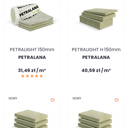
PETRALIGHT 150mm
PETRALIGHT H 150mm
PETRALANA
PETRALANA
31,46 zł / m²
40,59 zł / m²
NOWY
NOWY
favorite_border
favorite_border