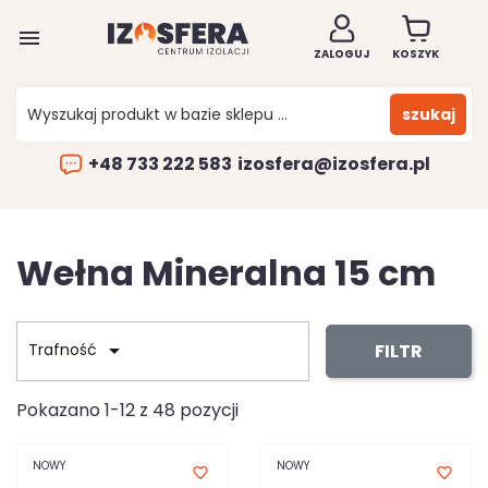

ZALOGUJ
KOSZYK
szukaj
+48 733 222 583
izosfera@izosfera.pl
Wełna Mineralna 15 cm

FILTR
Trafność
Pokazano 1-12 z 48 pozycji
NOWY
NOWY
favorite_border
favorite_border