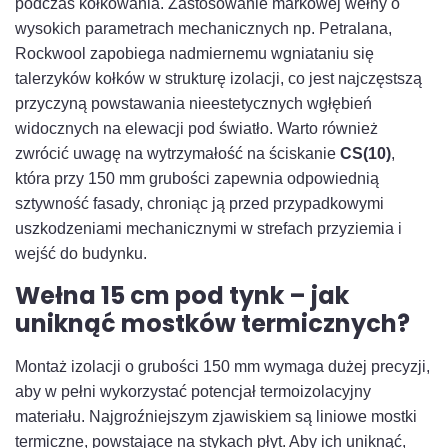
podczas kołkowania. Zastosowanie markowej wełny o
wysokich parametrach mechanicznych np. Petralana,
Rockwool zapobiega nadmiernemu wgniataniu się
talerzyków kołków w strukturę izolacji, co jest najczęstszą
przyczyną powstawania nieestetycznych wgłębień
widocznych na elewacji pod światło. Warto również
zwrócić uwagę na wytrzymałość na ściskanie
CS(10)
,
która przy 150 mm grubości zapewnia odpowiednią
sztywność fasady, chroniąc ją przed przypadkowymi
uszkodzeniami mechanicznymi w strefach przyziemia i
wejść do budynku.
Wełna 15 cm pod tynk – jak
uniknąć mostków termicznych?
Montaż izolacji o grubości 150 mm wymaga dużej precyzji,
aby w pełni wykorzystać potencjał termoizolacyjny
materiału. Najgroźniejszym zjawiskiem są liniowe mostki
termiczne, powstające na stykach płyt. Aby ich uniknąć,