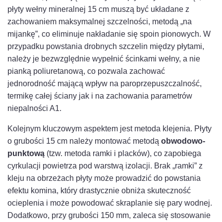
płyty wełny mineralnej 15 cm muszą być układane z
zachowaniem maksymalnej szczelności, metodą „na
mijankę”, co eliminuje nakładanie się spoin pionowych. W
przypadku powstania drobnych szczelin między płytami,
należy je bezwzględnie wypełnić ścinkami wełny, a nie
pianką poliuretanową, co pozwala zachować
jednorodność mającą wpływ na paroprzepuszczalność,
termikę całej ściany jak i na zachowania parametrów
niepalności A1.
Kolejnym kluczowym aspektem jest metoda klejenia. Płyty
o grubości 15 cm należy montować metodą
obwodowo-
punktową
(tzw. metoda ramki i placków), co zapobiega
cyrkulacji powietrza pod warstwą izolacji. Brak „ramki” z
kleju na obrzeżach płyty może prowadzić do powstania
efektu komina, który drastycznie obniża skuteczność
ocieplenia i może powodować skraplanie się pary wodnej.
Dodatkowo, przy grubości 150 mm, zaleca się stosowanie