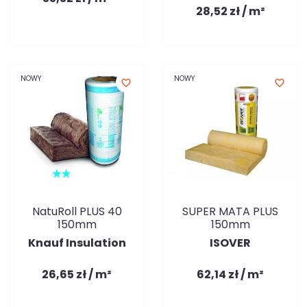
28,52 zł / m²
NOWY
NOWY
favorite_border
favorite_border
NatuRoll PLUS 40
SUPER MATA PLUS
150mm
150mm
Knauf Insulation
ISOVER
26,65 zł / m²
62,14 zł / m²