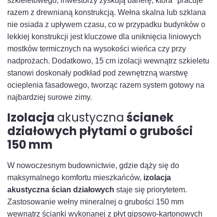
szkieletowego, inwestorzy zyskują barierę, która "pracuje"
razem z drewnianą konstrukcją. Wełna skalna lub szklana
nie osiada z upływem czasu, co w przypadku budynków o
lekkiej konstrukcji jest kluczowe dla uniknięcia liniowych
mostków termicznych na wysokości wieńca czy przy
nadprożach. Dodatkowo, 15 cm izolacji wewnątrz szkieletu
stanowi doskonały podkład pod zewnętrzną warstwę
ocieplenia fasadowego, tworząc razem system gotowy na
najbardziej surowe zimy.
Izolacja
akustyczna
ścianek
działowych płytami o grubości
150 mm
W nowoczesnym budownictwie, gdzie dąży się do
maksymalnego komfortu mieszkańców,
izolacja
akustyczna ścian działowych
staje się priorytetem.
Zastosowanie wełny mineralnej o grubości 150 mm
wewnątrz ścianki wykonanej z płyt gipsowo-kartonowych