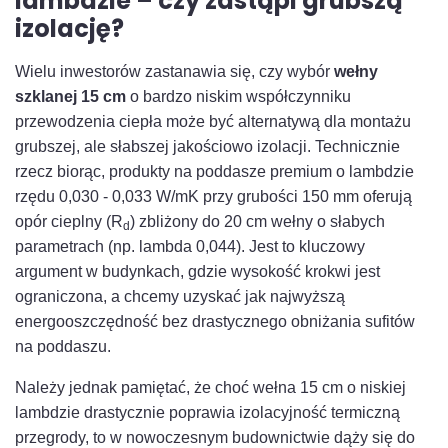
lambdzie – czy zastąpi grubszą
izolację?
Wielu inwestorów zastanawia się, czy wybór
wełny
szklanej 15 cm
o bardzo niskim współczynniku
przewodzenia ciepła może być alternatywą dla montażu
grubszej, ale słabszej jakościowo izolacji. Technicznie
rzecz biorąc, produkty na poddasze premium o lambdzie
rzędu 0,030 - 0,033 W/mK przy grubości 150 mm oferują
opór cieplny (R
) zbliżony do 20 cm wełny o słabych
d
parametrach (np. lambda 0,044). Jest to kluczowy
argument w budynkach, gdzie wysokość krokwi jest
ograniczona, a chcemy uzyskać jak najwyższą
energooszczędność bez drastycznego obniżania sufitów
na poddaszu.
Należy jednak pamiętać, że choć wełna 15 cm o niskiej
lambdzie drastycznie poprawia izolacyjność termiczną
przegrody, to w nowoczesnym budownictwie dąży się do