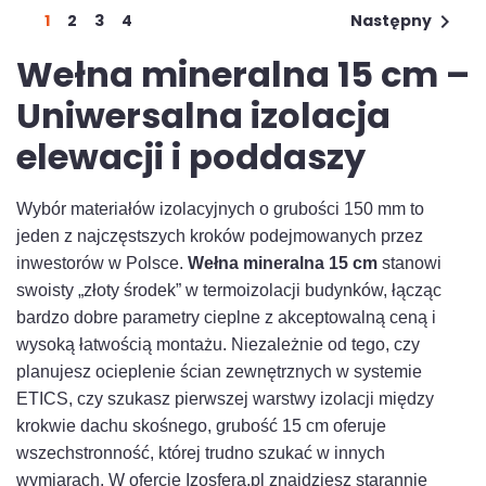

1
2
3
4
Następny
Wełna mineralna 15 cm –
Uniwersalna izolacja
elewacji i poddaszy
Wybór materiałów izolacyjnych o grubości 150 mm to
jeden z najczęstszych kroków podejmowanych przez
inwestorów w Polsce.
Wełna mineralna 15 cm
stanowi
swoisty „złoty środek” w termoizolacji budynków, łącząc
bardzo dobre parametry cieplne z akceptowalną ceną i
wysoką łatwością montażu. Niezależnie od tego, czy
planujesz ocieplenie ścian zewnętrznych w systemie
ETICS, czy szukasz pierwszej warstwy izolacji między
krokwie dachu skośnego, grubość 15 cm oferuje
wszechstronność, której trudno szukać w innych
wymiarach. W ofercie Izosfera.pl znajdziesz starannie