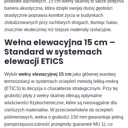
podbitek dachowych. 15 cm wełny skalnej to także potężna
bariera akustyczna, która dzięki swojej dużej gęstości
drastycznie poprawia komfort życia w budynkach
zlokalizowanych przy ruchliwych drogach, tłumiąc hałas
znacznie skuteczniej niż lżejsze materiały izolacyjne.
Wełna elewacyjna 15 cm –
Standard w systemach
elewacji ETICS
Wybór
wełny elewacyjnej 15 cm
jako głównej warstwy
termoizolacji w systemach ociepleń metodą lekką-mokrą
(ETICS) to decyzja o charakterze strategicznym. Przy tej
grubości płyty z wełny skalnej oferują optymalne
właściwości fizykochemiczne, które są nieosiągalne dla
cieńszych materiałów. W przeciwieństwie do ociepleń
polimerowych, wełna o grubości 150 mm gwarantuje pełną
paroprzepuszczalność przegrody (parametr MU 1), co