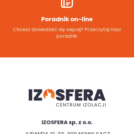
Poradnik on-line
Chcesz dowiedzieć się więcej? Przeczytaj nasz
poradnik.
IZOSFERA sp. z o.o.