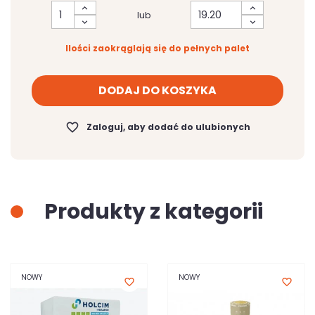
lub
Ilości zaokrąglają się do pełnych palet
DODAJ DO KOSZYKA
favorite_border
Zaloguj, aby dodać do ulubionych
Produkty z kategorii
NOWY
NOWY
favorite_border
favorite_border