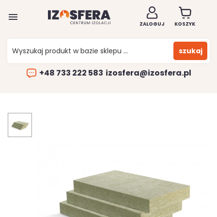

ZALOGUJ
KOSZYK
szukaj
+48 733 222 583
izosfera@izosfera.pl