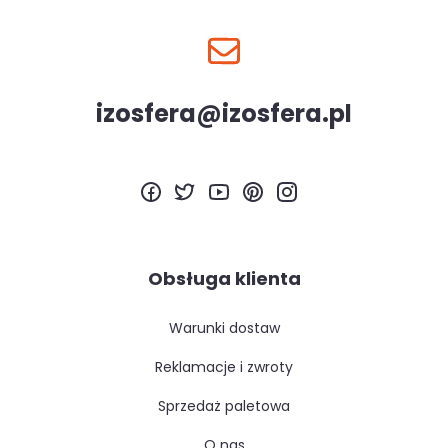
izosfera@izosfera.pl
Obsługa klienta
warunki dostaw
reklamacje i zwroty
sprzedaż paletowa
o nas