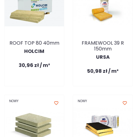
ROOF TOP 80 40mm
FRAMEWOOL 39 R
150mm
HOLCIM
URSA
30,96 zł / m²
50,98 zł / m²
NOWY
NOWY
favorite_border
favorite_border