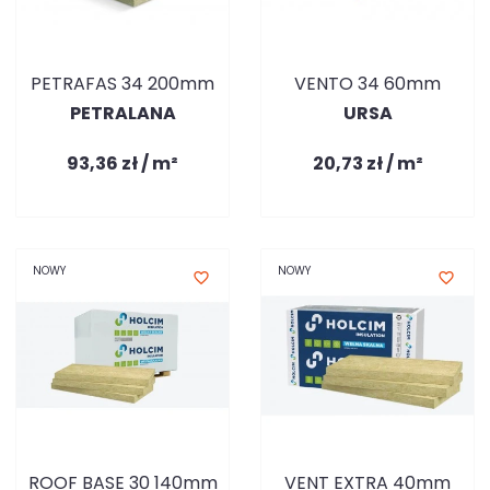
PETRAFAS 34 200mm
VENTO 34 60mm
PETRALANA
URSA
93,36 zł / m²
20,73 zł / m²
NOWY
NOWY
favorite_border
favorite_border
ROOF BASE 30 140mm
VENT EXTRA 40mm