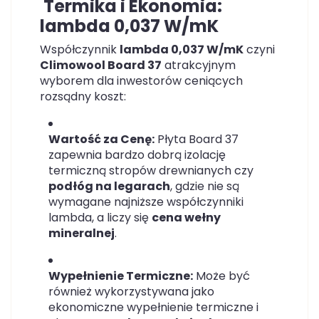
Termika i Ekonomia:
lambda 0,037 W/mK
Współczynnik
lambda 0,037 W/mK
czyni
Climowool Board 37
atrakcyjnym
wyborem dla inwestorów ceniących
rozsądny koszt:
Wartość za Cenę:
Płyta Board 37
zapewnia bardzo dobrą izolację
termiczną stropów drewnianych czy
podłóg na legarach
, gdzie nie są
wymagane najniższe współczynniki
lambda, a liczy się
cena wełny
mineralnej
.
Wypełnienie Termiczne:
Może być
również wykorzystywana jako
ekonomiczne wypełnienie termiczne i