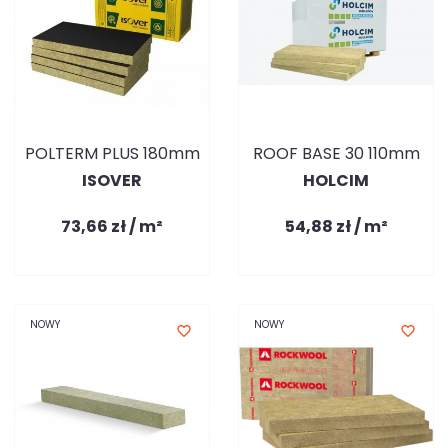
POLTERM PLUS 180mm
ROOF BASE 30 110mm
ISOVER
HOLCIM
73,66 zł / m²
54,88 zł / m²
NOWY
NOWY
favorite_border
favorite_border