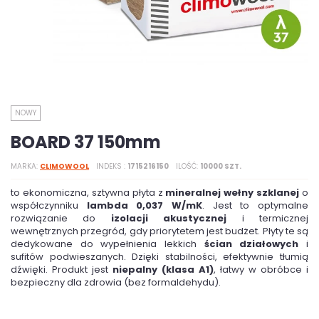
NOWY
BOARD 37 150mm
MARKA
CLIMOWOOL
INDEKS
1715216150
ILOŚĆ
10000 SZT.
to ekonomiczna, sztywna płyta z
mineralnej wełny szklanej
o
współczynniku
lambda 0,037 W/mK
. Jest to optymalne
rozwiązanie do
izolacji akustycznej
i termicznej
wewnętrznych przegród, gdy priorytetem jest budżet. Płyty te są
dedykowane do wypełnienia lekkich
ścian działowych
i
sufitów podwieszanych. Dzięki stabilności, efektywnie tłumią
dźwięki. Produkt jest
niepalny (klasa A1)
, łatwy w obróbce i
bezpieczny dla zdrowia (bez formaldehydu).