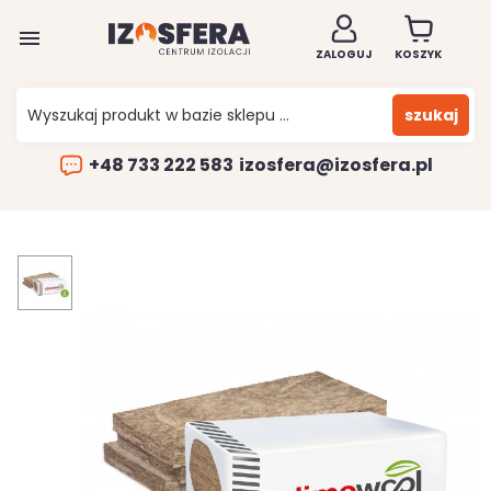

ZALOGUJ
KOSZYK
szukaj
+48 733 222 583
izosfera@izosfera.pl