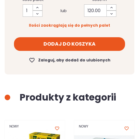
lub
Ilości zaokrąglają się do pełnych palet
DODAJ DO KOSZYKA
favorite_border
Zaloguj, aby dodać do ulubionych
Produkty z kategorii
NOWY
NOWY
favorite_border
favorite_border