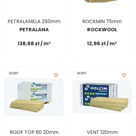
PETRALAMELA 250mm
ROCKMIN 75mm
PETRALANA
ROCKWOOL
138,68 zł / m²
12,96 zł / m²
NOWY
NOWY
favorite_border
favorite_border
ROOF TOP 60 20mm
VENT 120mm