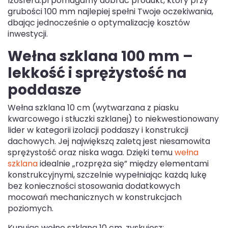
Izosfera.pl pomagamy dobrać produkt, który przy
grubości 100 mm najlepiej spełni Twoje oczekiwania,
dbając jednocześnie o optymalizację kosztów
inwestycji.
Wełna szklana 100 mm –
lekkość i sprężystość na
poddasze
Wełna szklana 10 cm (wytwarzana z piasku
kwarcowego i stłuczki szklanej) to niekwestionowany
lider w kategorii izolacji poddaszy i konstrukcji
dachowych. Jej największą zaletą jest niesamowita
sprężystość oraz niska waga. Dzięki temu
wełna
szklana
idealnie „rozpręża się” między elementami
konstrukcyjnymi, szczelnie wypełniając każdą lukę
bez konieczności stosowania dodatkowych
mocowań mechanicznych w konstrukcjach
poziomych.
Kupując wełnę szklaną 10 cm, zyskujesz: