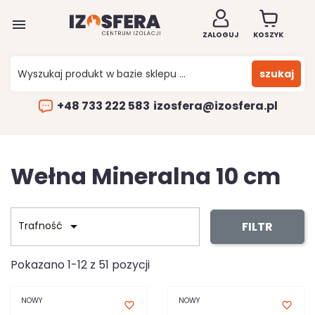

ZALOGUJ
KOSZYK
szukaj
+48 733 222 583
izosfera@izosfera.pl
Wełna Mineralna 10 cm

FILTR
Trafność
Pokazano 1-12 z 51 pozycji
NOWY
NOWY
favorite_border
favorite_border