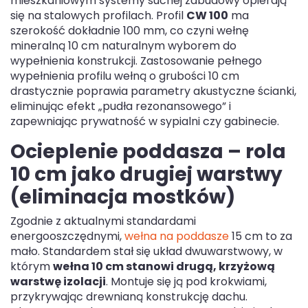
mieszkaniowym systemy suchej zabudowy opierają
się na stalowych profilach. Profil
CW 100
ma
szerokość dokładnie 100 mm, co czyni wełnę
mineralną 10 cm naturalnym wyborem do
wypełnienia konstrukcji. Zastosowanie pełnego
wypełnienia profilu wełną o grubości 10 cm
drastycznie poprawia parametry akustyczne ścianki,
eliminując efekt „pudła rezonansowego” i
zapewniając prywatność w sypialni czy gabinecie.
Ocieplenie poddasza – rola
10 cm jako drugiej warstwy
(eliminacja mostków)
Zgodnie z aktualnymi standardami
energooszczędnymi,
wełna na poddasze
15 cm to za
mało. Standardem stał się układ dwuwarstwowy, w
którym
wełna 10 cm stanowi drugą, krzyżową
warstwę izolacji
. Montuje się ją pod krokwiami,
przykrywając drewnianą konstrukcję dachu.