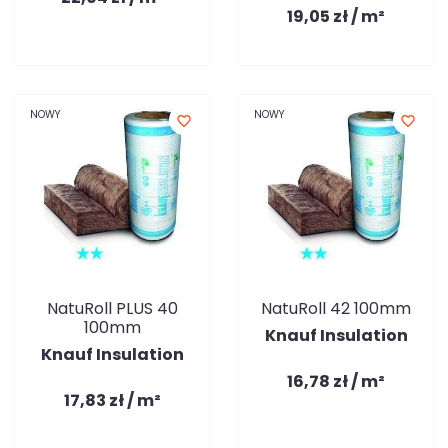
19,05 zł / m²
NOWY
NOWY
favorite_border
favorite_border
NatuRoll PLUS 40
NatuRoll 42 100mm
100mm
Knauf Insulation
Knauf Insulation
16,78 zł / m²
17,83 zł / m²