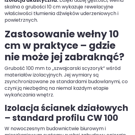
Izolacja akustyczna:
Dzięki dużej gęstości, wełna
skalna o grubości 10 cm wykazuje rewelacyjne
właściwości tłumienia dźwięków uderzeniowych i
powietrznych.
Zastosowanie wełny 10
cm w praktyce – gdzie
nie może jej zabraknąć?
Grubość 100 mm to „szwajcarski scyzoryk” wśród
materiałów izolacyjnych. Jej wymiary są
zsynchronizowane ze standardami budowlanymi, co
czyni ją niezbędną na niemal każdym etapie
wykańczania wnętrz.
Izolacja ścianek działowych
– standard profilu CW 100
W nowoczesnym budownictwie biurowym i