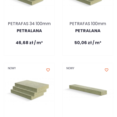
PETRAFAS 34 100mm
PETRAFAS 100mm
PETRALANA
PETRALANA
46,68 zł / m²
50,06 zł / m²
NOWY
NOWY
favorite_border
favorite_border