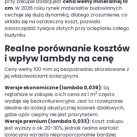
przy zakupie izolacji jest
cena wełny mineralnej 10
cm
. W 2026 roku rynek materiałów budowlanych
cechuje się dużą dynamiką, dlatego zrozumienie, co
składa się na ostateczny koszt, pozwala
zaoszczędzić tysiące złotych przy ocieplaniu całego
budynku.
Realne porównanie kosztów
i wpływ lambdy na cenę
Ceny wełny 100 mm są bezpośrednio skorelowane z
jej właściwościami izolacyjnymi.
Wersje ekonomiczne (lambda 0,039):
Są
2
najtańsze w zakupie, a ich cena za 1 m
często
wydaje się bezkonkurencyjna. Jest to rozwiązanie
idealne do izolacji akustycznej ścianek działowych,
gdzie opór cieplny nie jest priorytetem.
Wersje premium (lambda 0,033):
Koszt zakupu
jest wyższy o ok. 20-30%, jednak realna wartość
izolacyjna wzrasta nieproporcjonalnie bardziej.