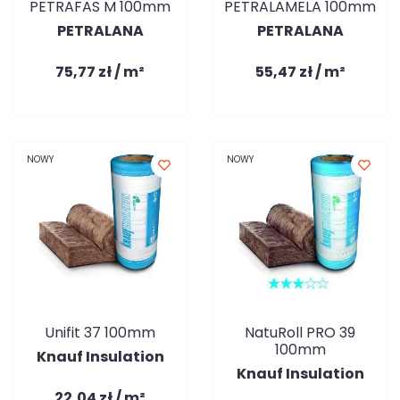
PETRAFAS M 100mm
PETRALAMELA 100mm
PETRALANA
PETRALANA
75,77 zł / m²
55,47 zł / m²
NOWY
NOWY
favorite_border
favorite_border
Unifit 37 100mm
NatuRoll PRO 39
100mm
Knauf Insulation
Knauf Insulation
22,04 zł / m²