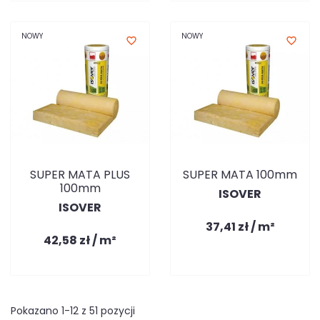
NOWY
NOWY
favorite_border
favorite_border
SUPER MATA PLUS
SUPER MATA 100mm
100mm
ISOVER
ISOVER
37,41 zł / m²
42,58 zł / m²
Pokazano 1-12 z 51 pozycji