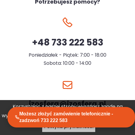
Potrzebujesz pomocy?
+48 733 222 583
Poniedziałek - Piątek: 7:00 - 18:00
Sobota: 10:00 - 14:00
izosfera@izosfera.pl
Korzystając z naszej strony wyrażasz zgodę na
Możesz złożyć zamówienie telefonicznie -
wykorzystywanie przez nas plików cookies.
Akceptuję
zadzwoń 733 222 583
Polityka prywatności