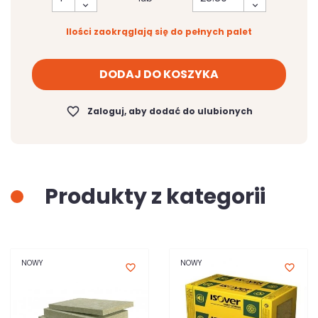
Ilości zaokrąglają się do pełnych palet
DODAJ DO KOSZYKA
favorite_border
Zaloguj, aby dodać do ulubionych
Produkty z kategorii
NOWY
NOWY
favorite_border
favorite_border