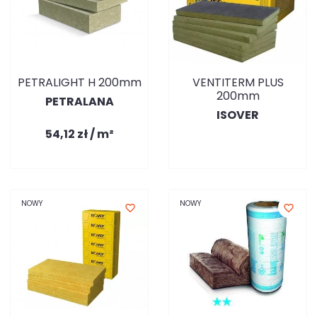
PETRALIGHT H 200mm
VENTITERM PLUS
200mm
PETRALANA
ISOVER
54,12 zł / m²
NOWY
NOWY
favorite_border
favorite_border