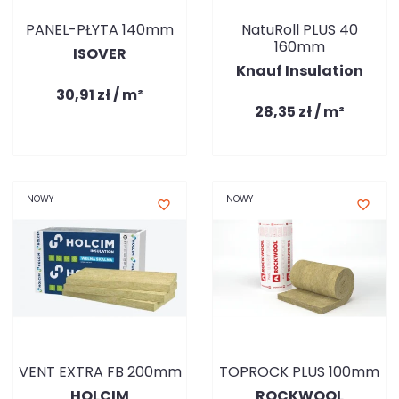
PANEL-PŁYTA 140mm
NatuRoll PLUS 40
160mm
ISOVER
Knauf Insulation
30,91 zł / m²
28,35 zł / m²
NOWY
NOWY
favorite_border
favorite_border
VENT EXTRA FB 200mm
TOPROCK PLUS 100mm
HOLCIM
ROCKWOOL