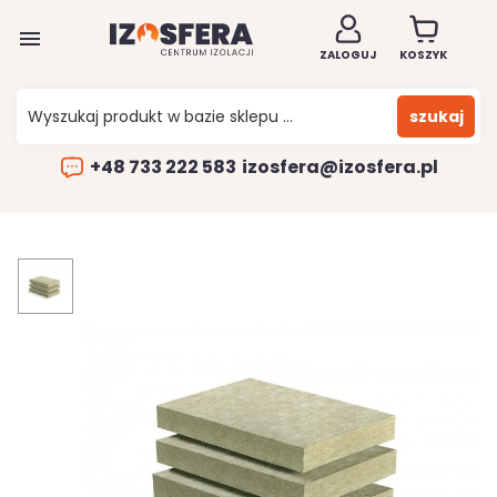

ZALOGUJ
KOSZYK
szukaj
+48 733 222 583
izosfera@izosfera.pl