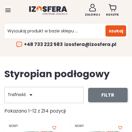

ZALOGUJ
KOSZYK
szukaj
+48 733 222 583
izosfera@izosfera.pl
Styropian podłogowy

FILTR
Trafność
Pokazano 1-12 z 214 pozycji
NOWY
NOWY
favorite_border
favorite_border