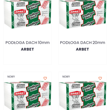
PODŁOGA DACH 10mm
PODŁOGA DACH 20mm
ARBET
ARBET
NOWY
NOWY
favorite_border
favorite_border