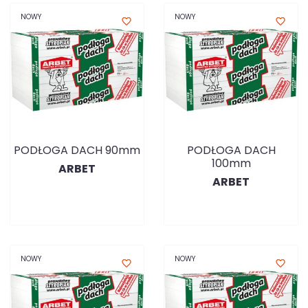
NOWY
NOWY
favorite_border
favorite_border
PODŁOGA DACH 90mm
PODŁOGA DACH
100mm
ARBET
ARBET
NOWY
NOWY
favorite_border
favorite_border