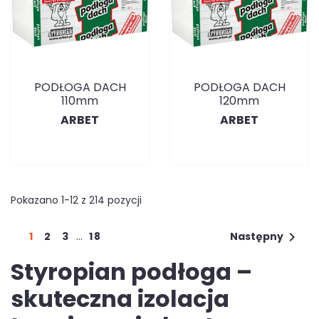
PODŁOGA DACH
PODŁOGA DACH
110mm
120mm
ARBET
ARBET
Pokazano 1-12 z 214 pozycji

1
2
3
…
18
Następny
Styropian podłoga –
skuteczna izolacja