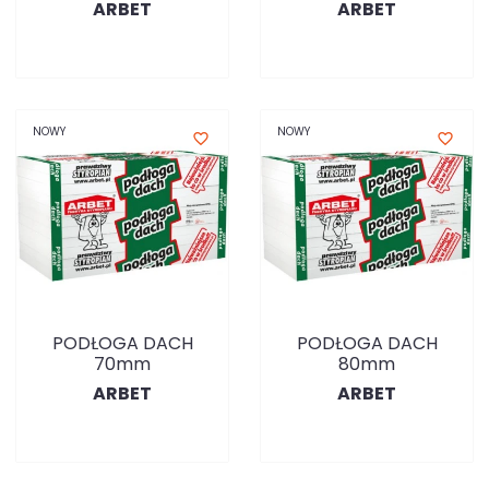
ARBET
ARBET
NOWY
NOWY
favorite_border
favorite_border
PODŁOGA DACH
PODŁOGA DACH
70mm
80mm
ARBET
ARBET