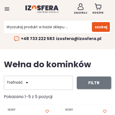

ZALOGUJ
KOSZYK
szukaj
+48 733 222 583
izosfera@izosfera.pl
Wełna do kominków

FILTR
Trafność
Pokazano 1-5 z 5 pozycji
NOWY
NOWY
favorite_border
favorite_border