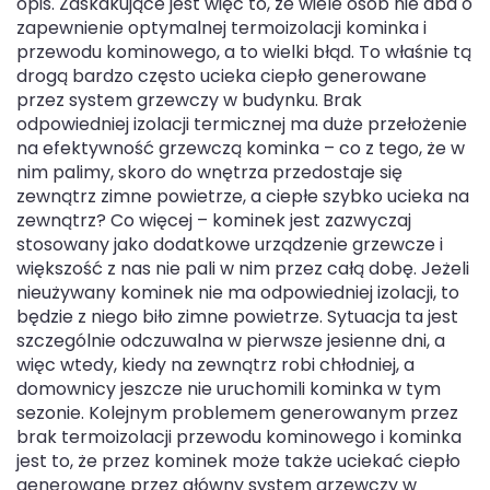
opis. Zaskakujące jest więc to, że wiele osób nie dba o
zapewnienie optymalnej termoizolacji kominka i
przewodu kominowego, a to wielki błąd. To właśnie tą
drogą bardzo często ucieka ciepło generowane
przez system grzewczy w budynku. Brak
odpowiedniej izolacji termicznej ma duże przełożenie
na efektywność grzewczą kominka – co z tego, że w
nim palimy, skoro do wnętrza przedostaje się
zewnątrz zimne powietrze, a ciepłe szybko ucieka na
zewnątrz? Co więcej – kominek jest zazwyczaj
stosowany jako dodatkowe urządzenie grzewcze i
większość z nas nie pali w nim przez całą dobę. Jeżeli
nieużywany kominek nie ma odpowiedniej izolacji, to
będzie z niego biło zimne powietrze. Sytuacja ta jest
szczególnie odczuwalna w pierwsze jesienne dni, a
więc wtedy, kiedy na zewnątrz robi chłodniej, a
domownicy jeszcze nie uruchomili kominka w tym
sezonie. Kolejnym problemem generowanym przez
brak termoizolacji przewodu kominowego i kominka
jest to, że przez kominek może także uciekać ciepło
generowane przez główny system grzewczy w