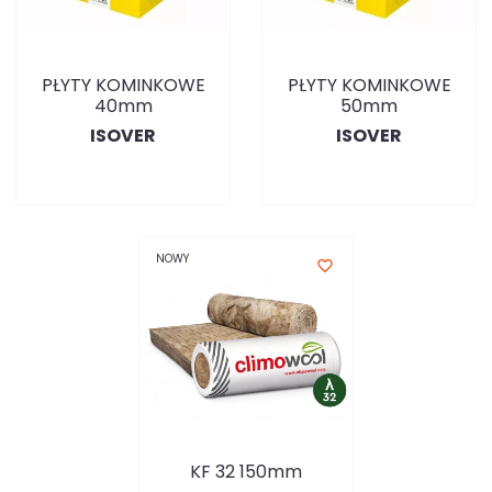
PŁYTY KOMINKOWE
PŁYTY KOMINKOWE
40mm
50mm
ISOVER
ISOVER
NOWY
favorite_border
KF 32 150mm