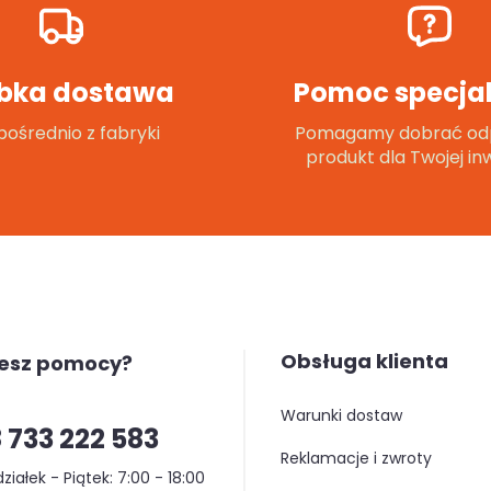
bka dostawa
Pomoc specjal
ośrednio z fabryki
Pomagamy dobrać od
produkt dla Twojej inw
Obsługa klienta
jesz pomocy?
warunki dostaw
 733 222 583
reklamacje i zwroty
ziałek - Piątek: 7:00 - 18:00