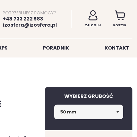
POTRZEBUJESZ POMOCY?
+48 733 222 583
izosfera@izosfera.pl
ZALOGUJ
KOSZYK
XPS
PORADNIK
KONTAKT
WYBIERZ GRUBOŚĆ
E