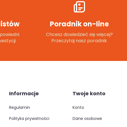
istów
Poradnik on-line
powiedni
Chcesz dowiedzieć się więcej?
estycji.
Przeczytaj nasz poradnik.
Informacje
Twoje konto
regulamin
konto
polityka prywatności
dane osobowe