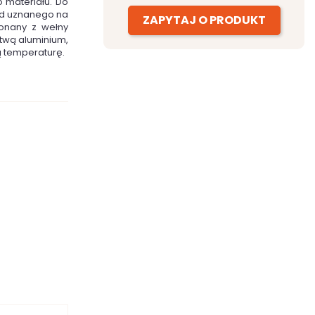
 materiału. Do
od uznanego na
ZAPYTAJ O PRODUKT
konany z wełny
stwą aluminium,
ą temperaturę.