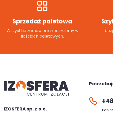
Sprzedaż paletowa
Szy
Wszystkie zamówienia realizujemy w
bezp
ilościach paletowych.
Potrzebu
+48
IZOSFERA sp. z o.o.
Ponied