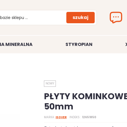
szukaj
A MINERALNA
STYROPIAN
NOWY
PŁYTY KOMINKOW
50mm
MARKA
ISOVER
INDEKS
12651850