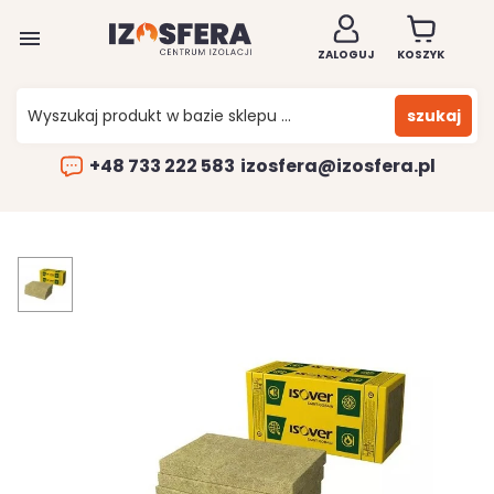

ZALOGUJ
KOSZYK
szukaj
+48 733 222 583
izosfera@izosfera.pl