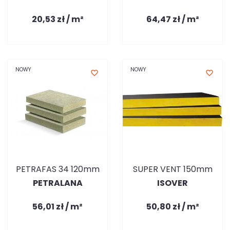
20,53 zł / m²
64,47 zł / m²
NOWY
NOWY
favorite_border
favorite_border
PETRAFAS 34 120mm
SUPER VENT 150mm
PETRALANA
ISOVER
56,01 zł / m²
50,80 zł / m²