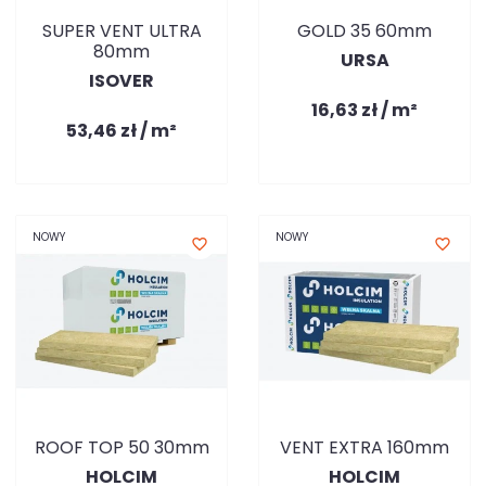
SUPER VENT ULTRA
GOLD 35 60mm
80mm
URSA
ISOVER
16,63 zł / m²
53,46 zł / m²
NOWY
NOWY
favorite_border
favorite_border
ROOF TOP 50 30mm
VENT EXTRA 160mm
HOLCIM
HOLCIM