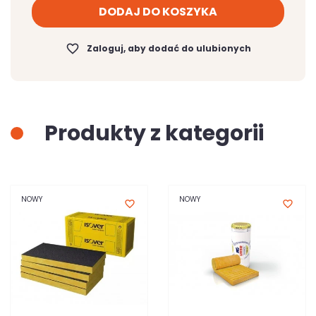
DODAJ DO KOSZYKA
favorite_border
Zaloguj, aby dodać do ulubionych
Produkty z kategorii
NOWY
NOWY
favorite_border
favorite_border