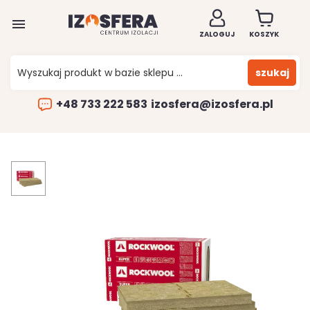

ZALOGUJ
KOSZYK
szukaj
+48 733 222 583
izosfera@izosfera.pl