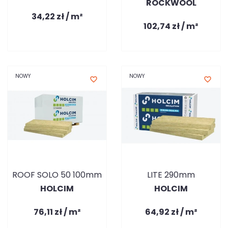
ROCKWOOL
34,22 zł / m²
102,74 zł / m²
NOWY
NOWY
favorite_border
favorite_border
ROOF SOLO 50 100mm
LITE 290mm
HOLCIM
HOLCIM
76,11 zł / m²
64,92 zł / m²