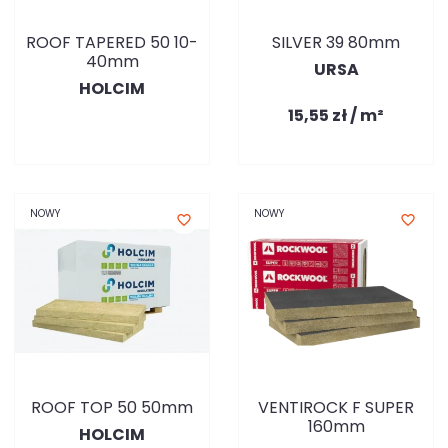
ROOF TAPERED 50 10-
SILVER 39 80mm
40mm
URSA
HOLCIM
15,55 zł / m²
NOWY
NOWY
favorite_border
favorite_border
ROOF TOP 50 50mm
VENTIROCK F SUPER
160mm
HOLCIM