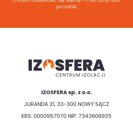
Chcesz dowiedzieć się więcej? Przeczytaj nasz
poradnik.
IZOSFERA sp. z o.o.
JURANDA 21, 33-300 NOWY SĄCZ
KRS: 0000957070 NIP: 7343606935