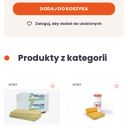
DODAJ DO KOSZYKA
favorite_border
Zaloguj, aby dodać do ulubionych
Produkty z kategorii
NOWY
NOWY
favorite_border
favorite_border