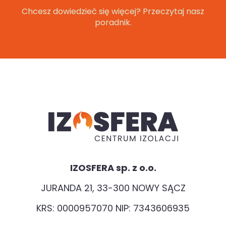
Chcesz dowiedzieć się więcej? Przeczytaj nasz
poradnik.
IZOSFERA sp. z o.o.
JURANDA 21, 33-300 NOWY SĄCZ
KRS: 0000957070 NIP: 7343606935