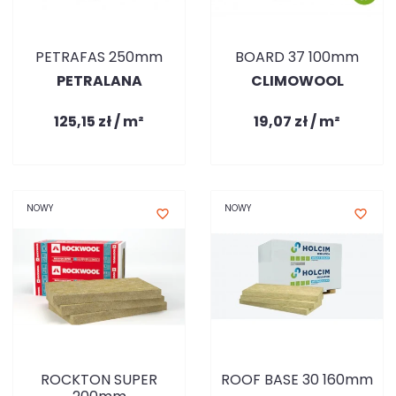
PETRAFAS 250mm
BOARD 37 100mm
PETRALANA
CLIMOWOOL
125,15 zł / m²
19,07 zł / m²
NOWY
NOWY
favorite_border
favorite_border
ROCKTON SUPER
ROOF BASE 30 160mm