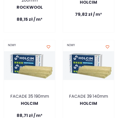
200mm
HOLCIM
ROCKWOOL
79,82 zł / m²
88,15 zł / m²
NOWY
NOWY
favorite_border
favorite_border
FACADE 35 190mm
FACADE 39 140mm
HOLCIM
HOLCIM
88,71 zł / m²