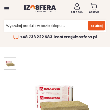

ZALOGUJ
KOSZYK
szukaj
+48 733 222 583
izosfera@izosfera.pl