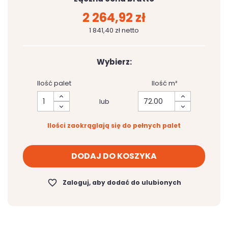
2 264,92 zł
1 841,40 zł netto
Wybierz:
Ilość palet
Ilość m²
lub
Ilości zaokrąglają się do pełnych palet
DODAJ DO KOSZYKA
favorite_border
Zaloguj, aby dodać do ulubionych