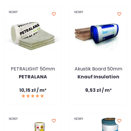
NOWY
NOWY
favorite_border
favorite_border
PETRALIGHT 50mm
Akustik Board 50mm
PETRALANA
Knauf Insulation
10,15 zł / m²
9,53 zł / m²
NOWY
NOWY
favorite_border
favorite_border