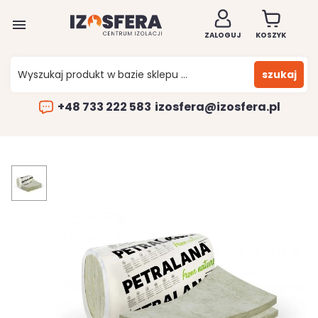

ZALOGUJ
KOSZYK
szukaj
+48 733 222 583
izosfera@izosfera.pl