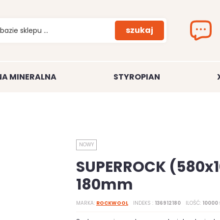
szukaj
A MINERALNA
STYROPIAN
NOWY
SUPERROCK (580x1
180mm
MARKA
ROCKWOOL
INDEKS
136912180
ILOŚĆ
10000 