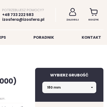
POTRZEBUJESZ POMOCY?
+48 733 222 583
izosfera@izosfera.pl
ZALOGUJ
KOSZYK
XPS
PORADNIK
KONTAKT
WYBIERZ GRUBOŚĆ
000)
SZT.