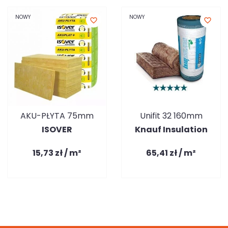
NOWY
NOWY
favorite_border
favorite_border
AKU-PŁYTA 75mm
Unifit 32 160mm
ISOVER
Knauf Insulation
15,73 zł / m²
65,41 zł / m²