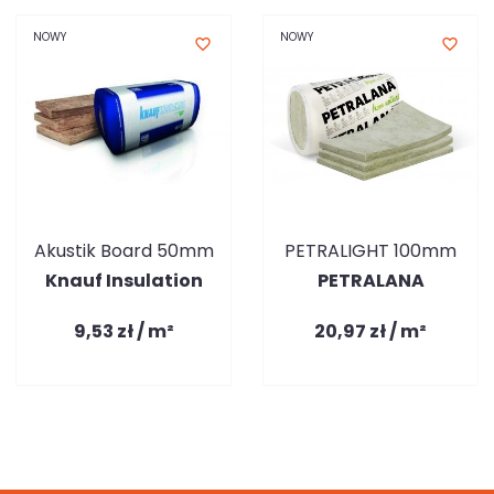
NOWY
NOWY
favorite_border
favorite_border
Akustik Board 50mm
PETRALIGHT 100mm
Knauf Insulation
PETRALANA
9,53 zł / m²
20,97 zł / m²