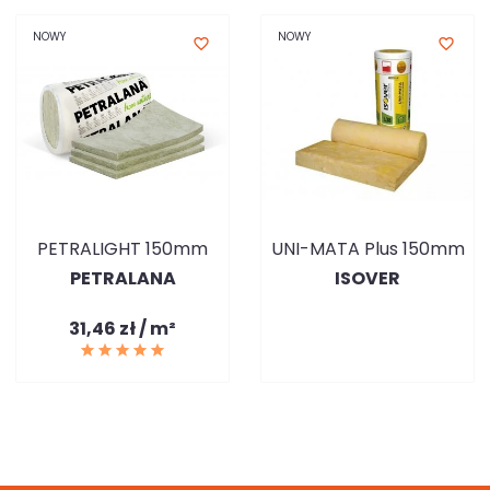
NOWY
NOWY
favorite_border
favorite_border
PETRALIGHT 150mm
UNI-MATA Plus 150mm
PETRALANA
ISOVER
31,46 zł / m²