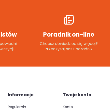
istów
Poradnik on-line
powiedni
Chcesz dowiedzieć się więcej?
estycji.
Przeczytaj nasz poradnik.
Informacje
Twoje konto
regulamin
konto