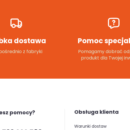
bka dostawa
Pomoc specjal
ośrednio z fabryki
Pomagamy dobrać od
produkt dla Twojej inw
Obsługa klienta
jesz pomocy?
warunki dostaw