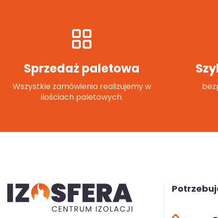
Sprzedaż paletowa
Szy
Wszystkie zamówienia realizujemy w
bezp
ilościach paletowych.
Potrzebu