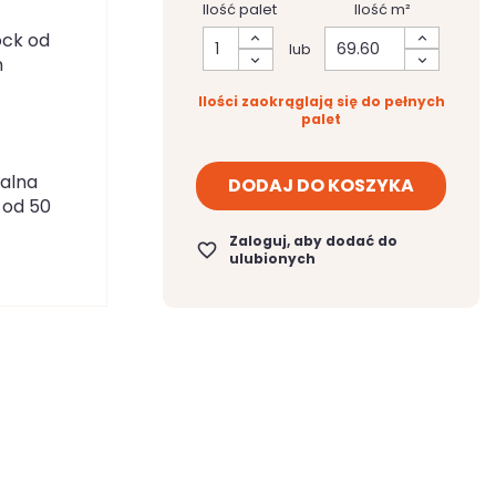
Ilość palet
Ilość m²
ock od
lub
n
Ilości zaokrąglają się do pełnych
palet
ralna
DODAJ DO KOSZYKA
 od 50
Zaloguj, aby dodać do
favorite_border
ulubionych