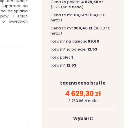
ji termicznej?
Cena za paletę:
4 629,30 zł
h Superrock od
(3 763,66 zł netto)
do ocieplania
Cena za m²:
66,51 zł
(54,08 zł
ropów i ścian
netto)
y o świetnych
Cena za m³:
369,46 zł
(300,37 zł
netto)
Ilość m² na palecie:
69,60
Ilość m³ na palecie:
12.53
Ilość palet:
1
Ilość m³:
12.53
Łączna cena brutto
4 629,30 zł
3 763,66 zł netto
Wybierz: