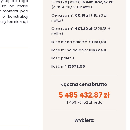
ystaj do tego
Cena za paletę:
5 485 432,87 zł
mium od marki
(4 459 701,52 zł netto)
do montażu pod
Cena za m²:
60,18 zł
(48,93 zł
o konstrukcji
netto)
ację termiczną i
Cena za m³:
401,20 zł
(326,18 zł
netto)
Ilość m² na palecie:
91150,00
Ilość m³ na palecie:
13672.50
Ilość palet:
1
Ilość m³:
13672.50
Łączna cena brutto
5 485 432,87 zł
4 459 701,52 zł netto
Wybierz: