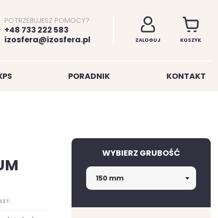
POTRZEBUJESZ POMOCY?
+48 733 222 583
izosfera@izosfera.pl
ZALOGUJ
KOSZYK
XPS
PORADNIK
KONTAKT
WYBIERZ GRUBOŚĆ
UM
SZT.