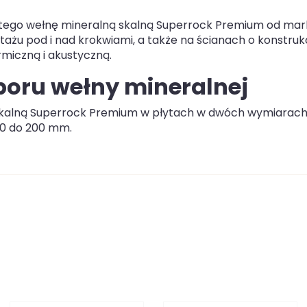
 tego wełnę mineralną skalną Superrock Premium od mar
żu pod i nad krokwiami, a także na ścianach o konstrukc
ermiczną i akustyczną.
boru wełny mineralnej
ą skalną Superrock Premium w płytach w dwóch wymiarach
50 do 200 mm.