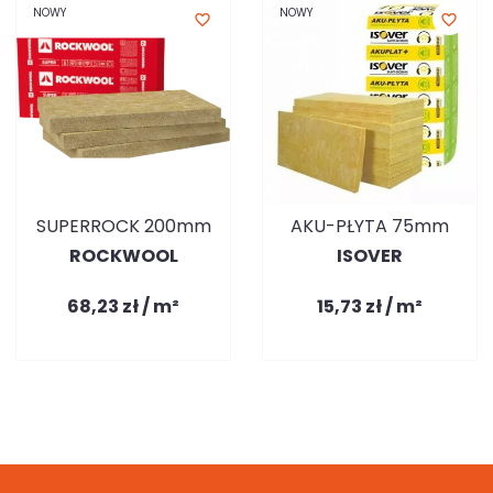
NOWY
NOWY
favorite_border
favorite_border
SUPERROCK 200mm
AKU-PŁYTA 75mm
ROCKWOOL
ISOVER
68,23 zł / m²
15,73 zł / m²