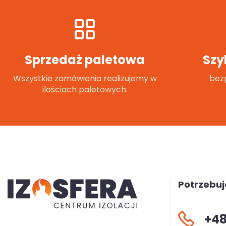
Sprzedaż paletowa
Szy
Wszystkie zamówienia realizujemy w
bezp
ilościach paletowych.
Potrzebu
+48