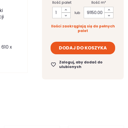
Ilość palet
Ilość m²
ki
lub
ji
Ilości zaokrąglają się do pełnych
palet
 610 x
DODAJ DO KOSZYKA
Zaloguj, aby dodać do
favorite_border
ulubionych