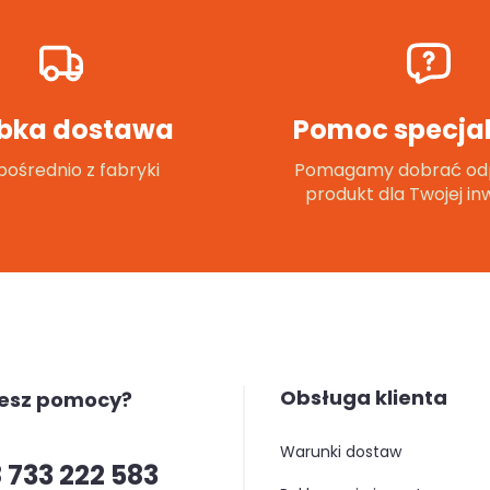
bka dostawa
Pomoc specjal
ośrednio z fabryki
Pomagamy dobrać od
produkt dla Twojej inw
Obsługa klienta
jesz pomocy?
warunki dostaw
 733 222 583