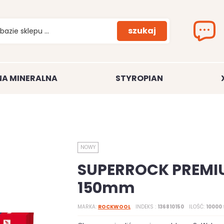
szukaj
A MINERALNA
STYROPIAN
NOWY
SUPERROCK PREMI
150mm
MARKA
ROCKWOOL
INDEKS
136810150
ILOŚĆ
10000 