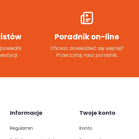
istów
Poradnik on-line
powiedni
Chcesz dowiedzieć się więcej?
estycji.
Przeczytaj nasz poradnik.
Informacje
Twoje konto
regulamin
konto