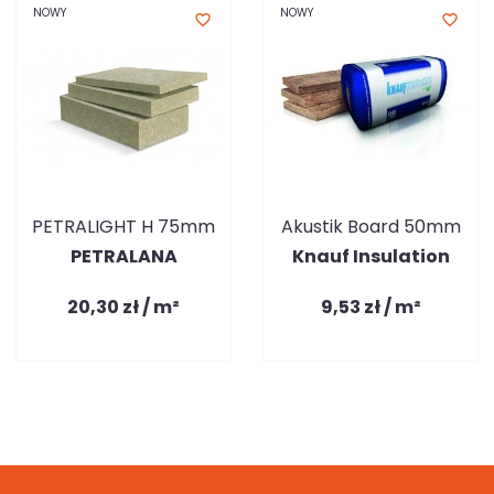
NOWY
NOWY
favorite_border
favorite_border
PETRALIGHT H 75mm
Akustik Board 50mm
PETRALANA
Knauf Insulation
20,30 zł / m²
9,53 zł / m²