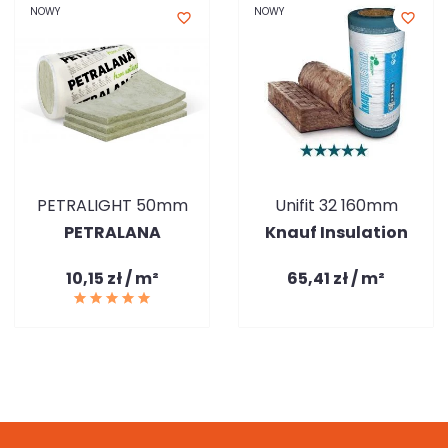
NOWY
NOWY
favorite_border
favorite_border
PETRALIGHT 50mm
Unifit 32 160mm
PETRALANA
Knauf Insulation
10,15 zł / m²
65,41 zł / m²