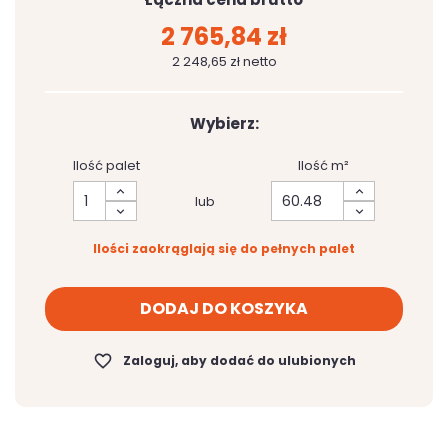
2 765,84 zł
2 248,65 zł netto
Wybierz:
Ilość palet
Ilość m²
lub
Ilości zaokrąglają się do pełnych palet
DODAJ DO KOSZYKA
favorite_border
Zaloguj, aby dodać do ulubionych