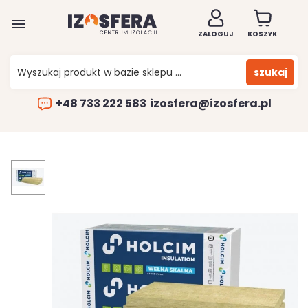

ZALOGUJ
KOSZYK
szukaj
+48 733 222 583
izosfera@izosfera.pl