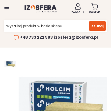

ZALOGUJ
KOSZYK
szukaj
+48 733 222 583
izosfera@izosfera.pl