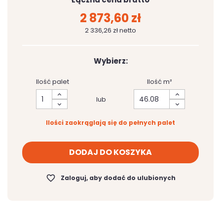
2 873,60 zł
2 336,26 zł netto
Wybierz:
Ilość palet
Ilość m²
lub
Ilości zaokrąglają się do pełnych palet
DODAJ DO KOSZYKA
favorite_border
Zaloguj, aby dodać do ulubionych