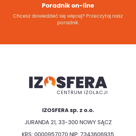
Poradnik on-line
Chcesz dowiedzieć się więcej? Przeczytaj nasz
poradnik.
IZOSFERA sp. z o.o.
JURANDA 21, 33-300 NOWY SĄCZ
KRS: 0000957070 NIP: 7343606935