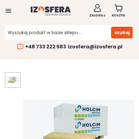

ZALOGUJ
KOSZYK
szukaj
+48 733 222 583
izosfera@izosfera.pl