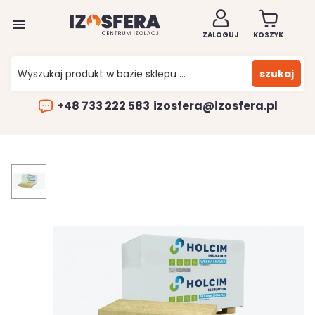

ZALOGUJ
KOSZYK
szukaj
+48 733 222 583
izosfera@izosfera.pl