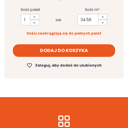
Ilość palet
Ilość m²
lub
Ilości zaokrąglają się do pełnych palet
DODAJ DO KOSZYKA
favorite_border
Zaloguj, aby dodać do ulubionych