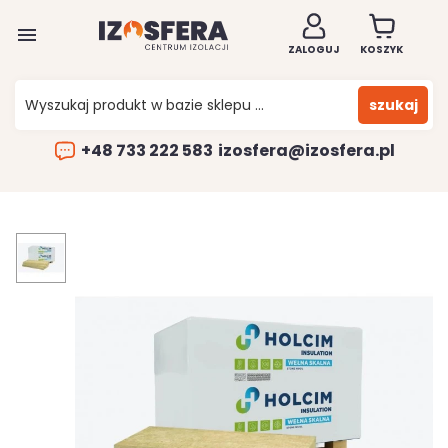

ZALOGUJ
KOSZYK
szukaj
+48 733 222 583
izosfera@izosfera.pl