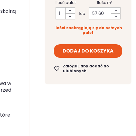
Ilość palet
Ilość m²
 skalną
lub
Ilości zaokrąglają się do pełnych
palet
DODAJ DO KOSZYKA
Zaloguj, aby dodać do
favorite_border
ulubionych
twa w
przed
które