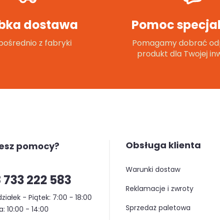
bka dostawa
Pomoc specjal
ośrednio z fabryki
Pomagamy dobrać od
produkt dla Twojej inw
Obsługa klienta
jesz pomocy?
warunki dostaw
 733 222 583
reklamacje i zwroty
ziałek - Piątek: 7:00 - 18:00
sprzedaż paletowa
: 10:00 - 14:00