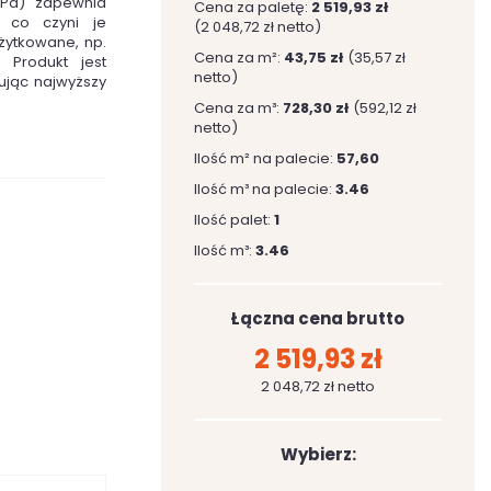
kPa) zapewnia
Cena za paletę:
2 519,93 zł
 co czyni je
(2 048,72 zł netto)
żytkowane, np.
Cena za m²:
43,75 zł
(35,57 zł
 Produkt jest
netto)
ując najwyższy
Cena za m³:
728,30 zł
(592,12 zł
netto)
Ilość m² na palecie:
57,60
Ilość m³ na palecie:
3.46
Ilość palet:
1
Ilość m³:
3.46
Łączna cena brutto
2 519,93 zł
2 048,72 zł netto
Wybierz: