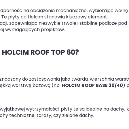
dporność na obciążenia mechaniczne, wybierając wełnę
. Te płyty od Holcim stanowią kluczowy element
i, zapewniając niezwykle trwałe i stabilne podłoże pod
iej wymagających projektów.
ą HOLCIM ROOF TOP 60?
eznaczony do zastosowania jako twarda, wierzchnia wars
miękką warstwę bazową (np.
HOLCIM ROOF BASE 30/40
) 
 wyjątkowej wytrzymałości, płyty te są idealne na dachy, 
y techniczne, tarasy, czy zielone dachy.