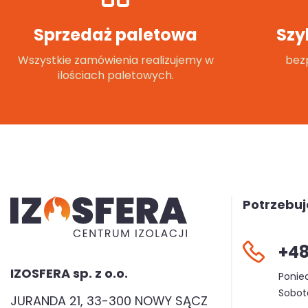
Sprzedaż paletowa
Szy
Wszystkie zamówienia realizujemy w
bezp
ilościach paletowych.
Potrzebu
+48
IZOSFERA sp. z o.o.
Ponied
Sobota
JURANDA 21, 33-300 NOWY SĄCZ