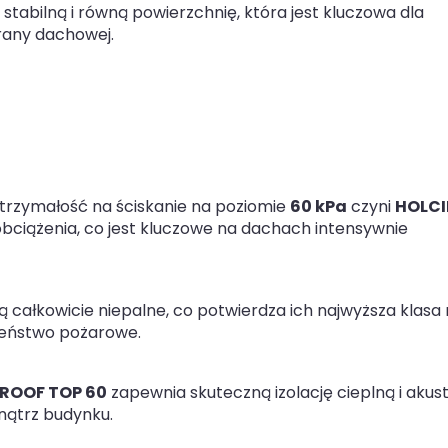
tabilną i równą powierzchnię, która jest kluczowa dla
rany dachowej.
rzymałość na ściskanie na poziomie
60 kPa
czyni
HOLC
bciążenia, co jest kluczowe na dachach intensywnie
ą całkowicie niepalne, co potwierdza ich najwyższa klasa 
zeństwo pożarowe.
ROOF TOP 60
zapewnia skuteczną izolację cieplną i akus
nątrz budynku.