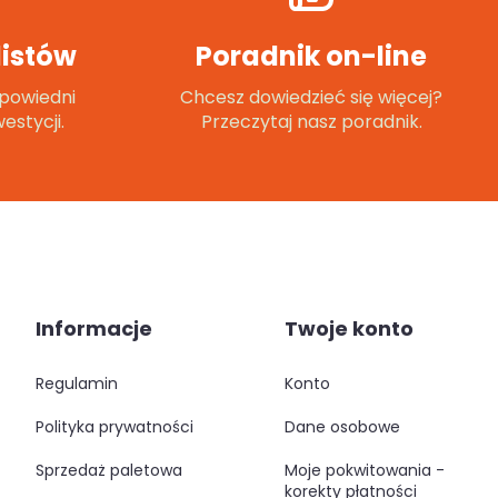
istów
Poradnik on-line
powiedni
Chcesz dowiedzieć się więcej?
estycji.
Przeczytaj nasz poradnik.
Informacje
Twoje konto
regulamin
konto
polityka prywatności
dane osobowe
sprzedaż paletowa
moje pokwitowania -
korekty płatności