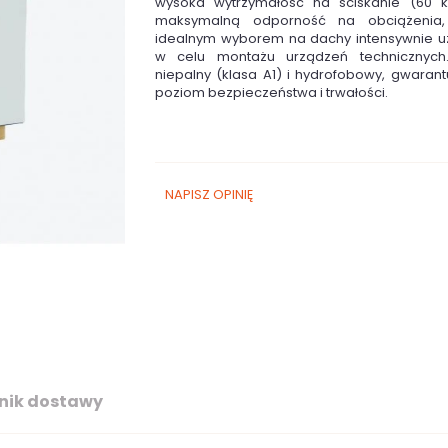
wysoka wytrzymałość na ściskanie (60 
maksymalną odporność na obciążenia,
idealnym wyborem na dachy intensywnie u
w celu montażu urządzeń technicznych.
niepalny (klasa A1) i hydrofobowy, gwarant
poziom bezpieczeństwa i trwałości.
NAPISZ OPINIĘ
nik dostawy