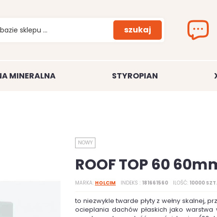
szukaj
A MINERALNA
STYROPIAN
NOWY
ROOF TOP 60 60m
MARKA
HOLCIM
INDEKS
181661560
ILOŚĆ
10000 SZT
to niezwykle twarde płyty z wełny skalnej, 
ocieplania dachów płaskich jako warstwa w