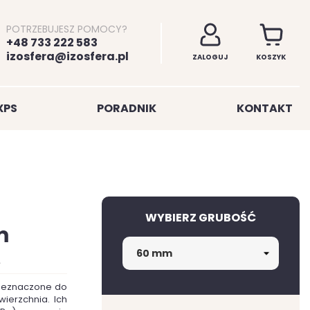
POTRZEBUJESZ POMOCY?
+48 733 222 583
izosfera@izosfera.pl
ZALOGUJ
KOSZYK
XPS
PORADNIK
KONTAKT
WYBIERZ GRUBOŚĆ
m
.
przeznaczone do
ierzchnia. Ich