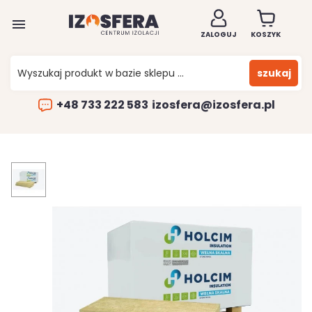

ZALOGUJ
KOSZYK
szukaj
+48 733 222 583
izosfera@izosfera.pl