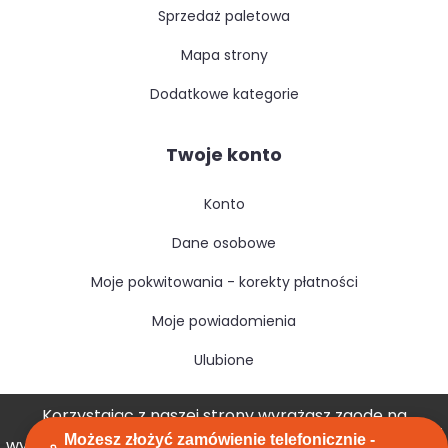
sprzedaż paletowa
mapa strony
dodatkowe kategorie
Twoje konto
konto
dane osobowe
moje pokwitowania - korekty płatności
moje powiadomienia
ulubione
Korzystając z naszej strony wyrażasz zgodę na
Możesz złożyć zamówienie telefonicznie -
wykorzystywanie przez nas plików cookies.
Akceptuję