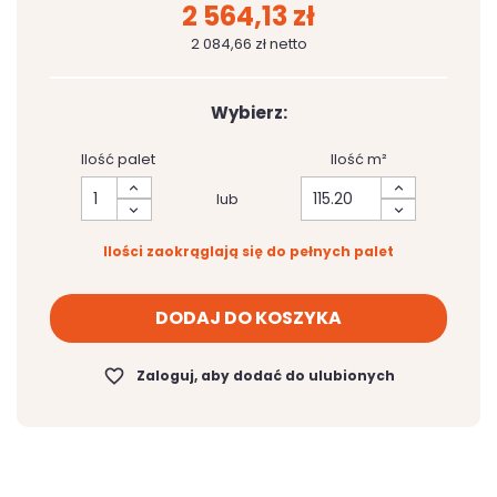
2 564,13 zł
2 084,66 zł netto
Wybierz:
Ilość palet
Ilość m²
lub
Ilości zaokrąglają się do pełnych palet
DODAJ DO KOSZYKA
favorite_border
Zaloguj, aby dodać do ulubionych