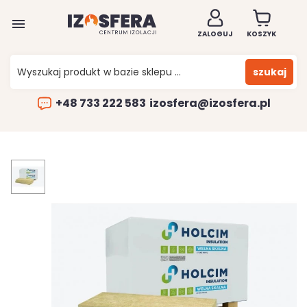

ZALOGUJ
KOSZYK
szukaj
+48 733 222 583
izosfera@izosfera.pl