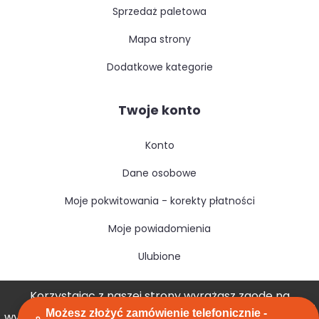
sprzedaż paletowa
mapa strony
dodatkowe kategorie
Twoje konto
konto
dane osobowe
moje pokwitowania - korekty płatności
moje powiadomienia
ulubione
Korzystając z naszej strony wyrażasz zgodę na
Możesz złożyć zamówienie telefonicznie -
wykorzystywanie przez nas plików cookies.
Akceptuję