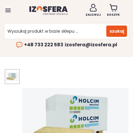

ZALOGUJ
KOSZYK
szukaj
+48 733 222 583
izosfera@izosfera.pl