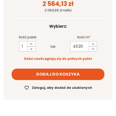
2 564,13 zł
2 084,66 zł netto
Wybierz:
Ilość palet
Ilość m²
lub
Ilości zaokrąglają się do pełnych palet
DODAJ DO KOSZYKA
favorite_border
Zaloguj, aby dodać do ulubionych