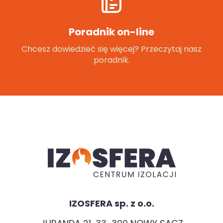
Poradnik on-line
Chcesz dowiedzieć się więcej? Przeczytaj nasz
poradnik.
IZOSFERA sp. z o.o.