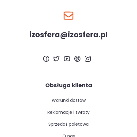
izosfera@izosfera.pl
Obsługa klienta
warunki dostaw
reklamacje i zwroty
sprzedaż paletowa
o nas