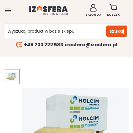

ZALOGUJ
KOSZYK
szukaj
+48 733 222 583
izosfera@izosfera.pl