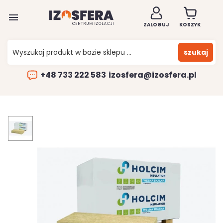

ZALOGUJ
KOSZYK
szukaj
+48 733 222 583
izosfera@izosfera.pl