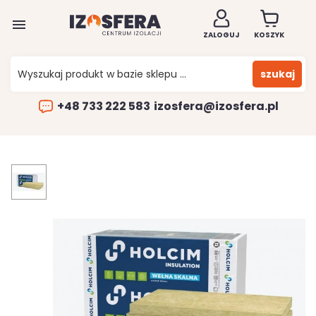

ZALOGUJ
KOSZYK
szukaj
+48 733 222 583
izosfera@izosfera.pl