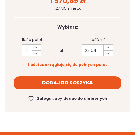
1 570,89 zł
1 277,15 zł netto
Wybierz:
Ilość palet
Ilość m²
lub
Ilości zaokrąglają się do pełnych palet
DODAJ DO KOSZYKA
favorite_border
Zaloguj, aby dodać do ulubionych