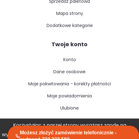
sprzedaż paletowa
mapa strony
dodatkowe kategorie
Twoje konto
konto
dane osobowe
moje pokwitowania - korekty płatności
moje powiadomienia
ulubione
Korzystając z naszej strony wyrażasz zgodę na
Możesz złożyć zamówienie telefonicznie -
wykorzystywanie przez nas plików cookies.
Akceptuję