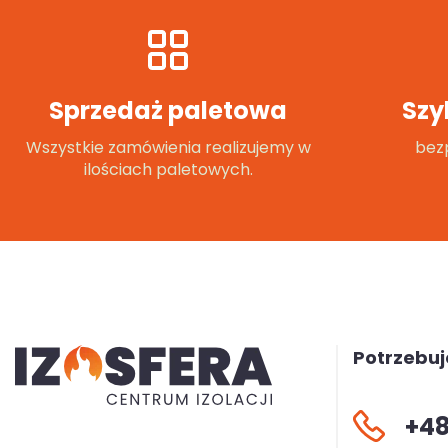
Sprzedaż paletowa
Szy
Wszystkie zamówienia realizujemy w
bezp
ilościach paletowych.
Potrzebu
+48