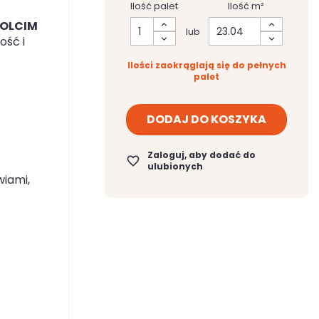
Ilość palet
Ilość m²
OLCIM
lub
ość i
Ilości zaokrąglają się do pełnych
palet
DODAJ DO KOSZYKA
Zaloguj, aby dodać do
favorite_border
ulubionych
wiami,