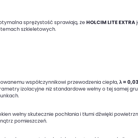
ptymalna sprężystość sprawiają, że
HOLCIM LITE EXTRA
j
stemach szkieletowych.
zowanemu współczynnikowi przewodzenia ciepła,
λ
= 0,0
ametry izolacyjne niż standardowe wełny o tej samej gru
hunkach.
kien wełny skutecznie pochłania i tłumi dźwięki powietrzn
nątrz pomieszczeń.