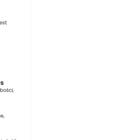
est
35
bości,
e,