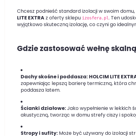
Chcesz podnieść standard izolacji w swoim domu, 
LITE EXTRA
z oferty sklepu
. Ten udosk
izosfera.pl
wyjątkowo skuteczną izolację, co czyni go idea
Gdzie zastosować wełnę skalną
Dachy skośne i poddasza:
HOLCIM LITE EXTR
zapewniając lepszą barierę termiczną, która ch
poddasza latem.
Ścianki działowe:
Jako wypełnienie w lekkich ś
akustyczną, tworząc w domu strefy ciszy i spokoj
Stropy i sufity:
Może być używany do izolacji st