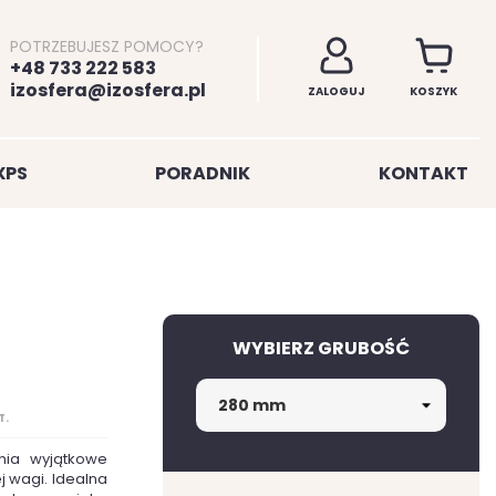
POTRZEBUJESZ POMOCY?
+48 733 222 583
izosfera@izosfera.pl
ZALOGUJ
KOSZYK
XPS
PORADNIK
KONTAKT
WYBIERZ GRUBOŚĆ
T.
nia wyjątkowe
j wagi. Idealna