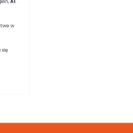
gień,
A1
.
atwe w
 się