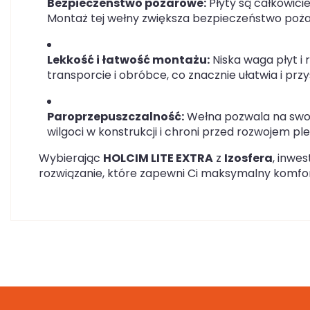
Bezpieczeństwo pożarowe:
Płyty są całkowicie
Montaż tej wełny zwiększa bezpieczeństwo poża
Lekkość i łatwość montażu:
Niska waga płyt i 
transporcie i obróbce, co znacznie ułatwia i prz
Paroprzepuszczalność:
Wełna pozwala na swob
wilgoci w konstrukcji i chroni przed rozwojem ple
Wybierając
HOLCIM LITE EXTRA
z
Izosfera
, inwe
rozwiązanie, które zapewni Ci maksymalny komfor