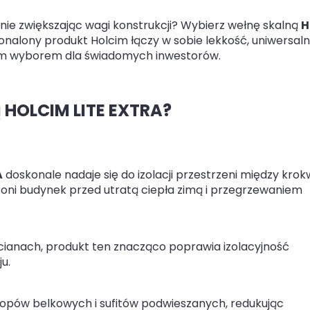
nie zwiększając wagi konstrukcji? Wybierz wełnę skalną
H
onalony produkt Holcim łączy w sobie lekkość, uniwersaln
lnym wyborem dla świadomych inwestorów.
 HOLCIM LITE EXTRA?
A
doskonale nadaje się do izolacji przestrzeni między krok
roni budynek przed utratą ciepła zimą i przegrzewaniem
cianach, produkt ten znacząco poprawia izolacyjność
u.
ropów belkowych i sufitów podwieszanych, redukując