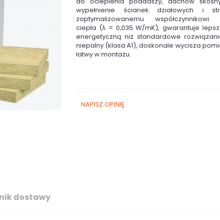
do ocieplenia poddaszy, dachów skośn
wypełnienie ścianek działowych i str
zoptymalizowanemu współczynnikowi 
ciepła (
λ
= 0,035 W/mK), gwarantuje lepsz
energetyczną niż standardowe rozwiązania
niepalny (klasa A1), doskonale wycisza pomie
łatwy w montażu.
NAPISZ OPINIĘ
nik dostawy