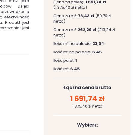
ych oraz jako
Cena za paletę:
1 691,74 zł
opów. Dzięki
(1 375,40 zł netto)
przewodzenia
Cena za m²:
73,43 zł
(59,70 zł
ą efektywność
netto)
. Produkt jest
szczenia i jest
Cena za m³:
262,29 zł
(213,24 zł
netto)
Ilość m² na palecie:
23,04
Ilość m³ na palecie:
6.45
Ilość palet:
1
Ilość m³:
6.45
Łączna cena brutto
1 691,74 zł
1 375,40 zł netto
Wybierz: