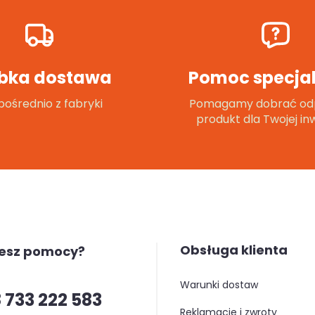
bka dostawa
Pomoc specjal
ośrednio z fabryki
Pomagamy dobrać od
produkt dla Twojej inw
Obsługa klienta
jesz pomocy?
warunki dostaw
 733 222 583
reklamacje i zwroty