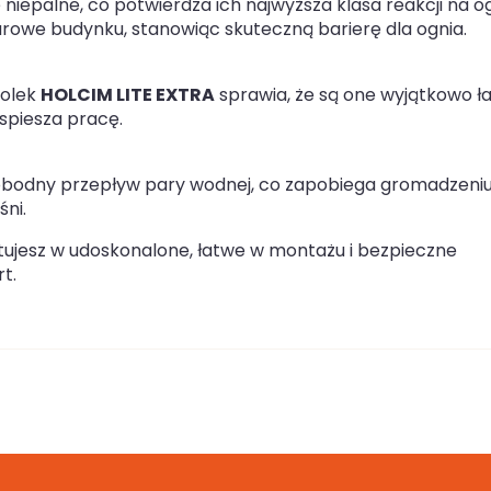
 niepalne, co potwierdza ich najwyższa klasa reakcji na o
rowe budynku, stanowiąc skuteczną barierę dla ognia.
rolek
HOLCIM LITE EXTRA
sprawia, że są one wyjątkowo ł
yspiesza pracę.
odny przepływ pary wodnej, co zapobiega gromadzeniu
śni.
stujesz w udoskonalone, łatwe w montażu i bezpieczne
t.