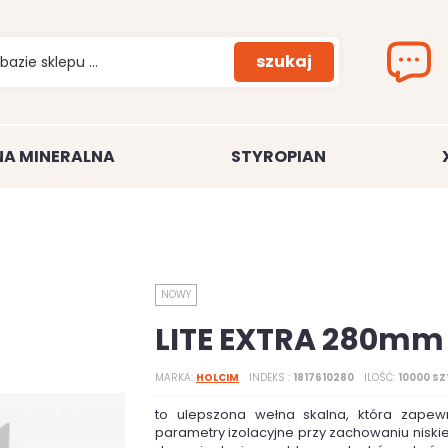
szukaj
A MINERALNA
STYROPIAN
NOWY
LITE EXTRA 280mm
MARKA
HOLCIM
INDEKS
1817610280
ILOŚĆ
10000 SZ
to ulepszona wełna skalna, która zapew
parametry izolacyjne przy zachowaniu niskie