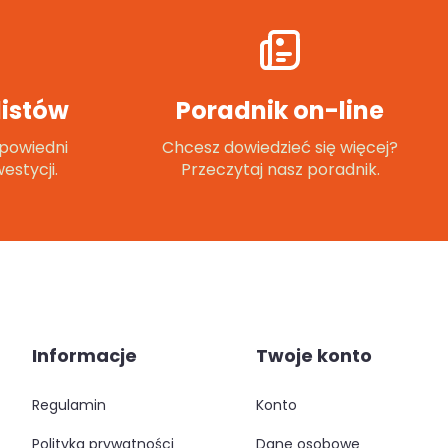
istów
Poradnik on-line
powiedni
Chcesz dowiedzieć się więcej?
estycji.
Przeczytaj nasz poradnik.
Informacje
Twoje konto
regulamin
konto
polityka prywatności
dane osobowe