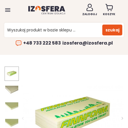

ZALOGUJ
KOSZYK
szukaj
+48 733 222 583
izosfera@izosfera.pl