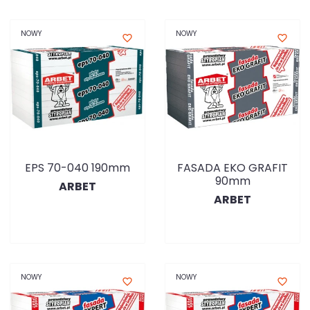
NOWY
NOWY
favorite_border
favorite_border
EPS 70-040 190mm
FASADA EKO GRAFIT
90mm
ARBET
ARBET
NOWY
NOWY
favorite_border
favorite_border