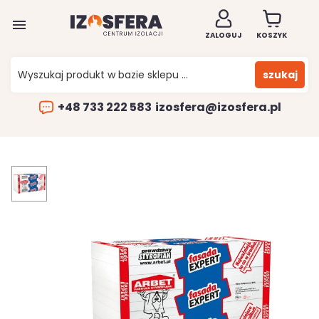

ZALOGUJ
KOSZYK
szukaj
+48 733 222 583
izosfera@izosfera.pl