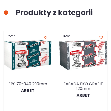
Produkty z kategorii
NOWY
NOWY
favorite_border
favorite_border
EPS 70-040 290mm
FASADA EKO GRAFIT
120mm
ARBET
ARBET