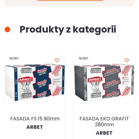
Produkty z kategorii
NOWY
NOWY
favorite_border
favorite_border
FASADA FS 15 90mm
FASADA EKO GRAFIT
280mm
ARBET
ARBET