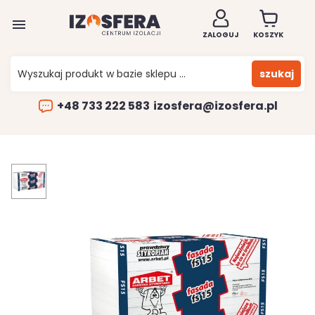

ZALOGUJ
KOSZYK
szukaj
+48 733 222 583
izosfera@izosfera.pl