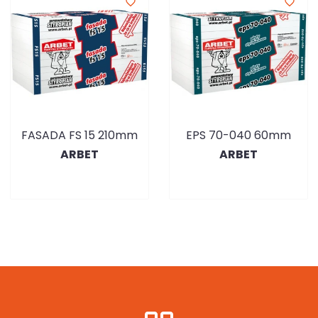
favorite_border
favorite_border
FASADA FS 15 210mm
EPS 70-040 60mm
ARBET
ARBET