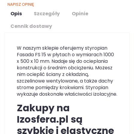
NAPISZ OPINIĘ
Opis
Szczegóły
Opinie
Cennik dostawy
W naszym sklepie oferujemy styropian
Fasada FS 15 w płytach o wymiarach 1000
x 500 x 10 mm. Nadaje się do ocieplania
konstrukcji o średnim obciążeniu. Możesz
nim ocieplić ściany z okładziną,
szczelinowe wentylowane, a także dachy
strome pomiędzy krokwiami. Styropian
wykazuje doskonałe właściwości izolacyjne.
Zakupy na
Izosfera.pl są
szybkie i elastyczne