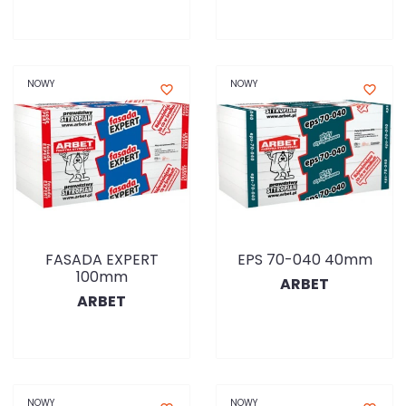
NOWY
NOWY
favorite_border
favorite_border
FASADA EXPERT
EPS 70-040 40mm
100mm
ARBET
ARBET
NOWY
NOWY