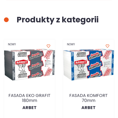
Produkty z kategorii
NOWY
NOWY
favorite_border
favorite_border
FASADA EKO GRAFIT
FASADA KOMFORT
180mm
70mm
ARBET
ARBET