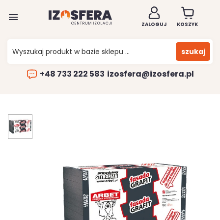

ZALOGUJ
KOSZYK
szukaj
+48 733 222 583
izosfera@izosfera.pl