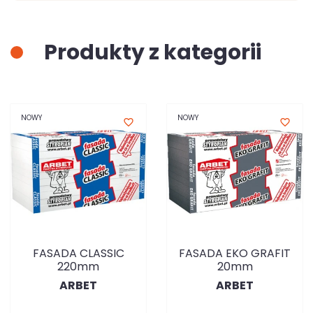
Produkty z kategorii
NOWY
NOWY
favorite_border
favorite_border
FASADA CLASSIC
FASADA EKO GRAFIT
220mm
20mm
ARBET
ARBET