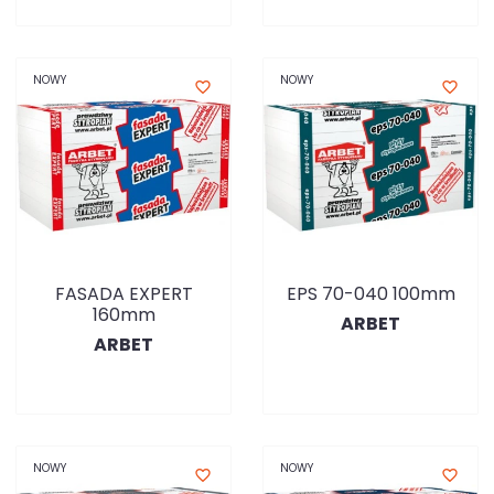
NOWY
NOWY
favorite_border
favorite_border
FASADA EXPERT
EPS 70-040 100mm
160mm
ARBET
ARBET
NOWY
NOWY
favorite_border
favorite_border