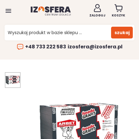

ZALOGUJ
KOSZYK
szukaj
+48 733 222 583
izosfera@izosfera.pl