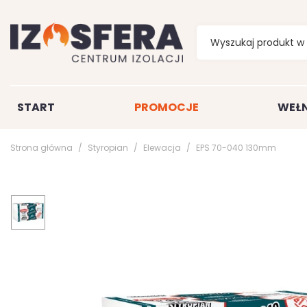
START
PROMOCJE
WEŁN
Strona główna
Styropian
Elewacja
EPS 70-040 130mm