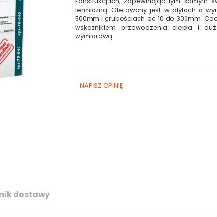
konstrukcjach, zapewniając tym samym św
termiczną. Oferowany jest w płytach o wy
500mm i grubościach od 10 do 300mm. Cech
wskaźnikiem przewodzenia ciepła i dużą
wymiarową.
NAPISZ OPINIĘ
nik dostawy