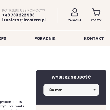
POTRZEBUJESZ POMOCY?
+48 733 222 583
izosfera@izosfera.pl
ZALOGUJ
KOSZYK
XPS
PORADNIK
KONTAKT
WYBIERZ GRUBOŚĆ
 pytach EPS 70-
ożyć na wielu