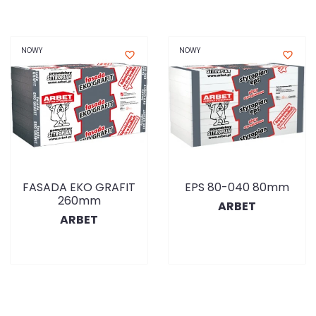
NOWY
NOWY
favorite_border
favorite_border
FASADA EKO GRAFIT
EPS 80-040 80mm
260mm
ARBET
ARBET