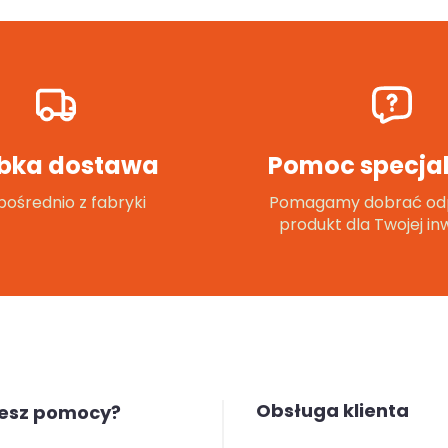
bka dostawa
Pomoc specjal
ośrednio z fabryki
Pomagamy dobrać od
produkt dla Twojej inw
Obsługa klienta
jesz pomocy?