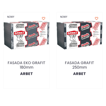
NOWY
NOWY
favorite_border
favorite_border
FASADA EKO GRAFIT
FASADA GRAFIT
180mm
250mm
ARBET
ARBET