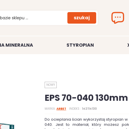
szukaj
A MINERALNA
STYROPIAN
NOWY
EPS 70-040 130mm
MARKA
ARBET
INDEKS
142114130
Do ocieplania ścian wykorzystaj styropian w
040. Jest to materiał, który możesz poł