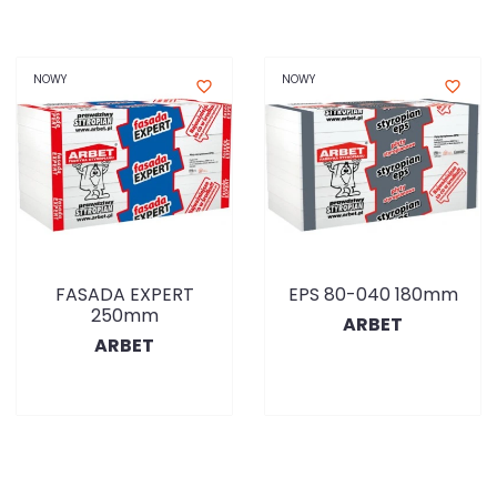
NOWY
NOWY
favorite_border
favorite_border
FASADA EXPERT
EPS 80-040 180mm
250mm
ARBET
ARBET