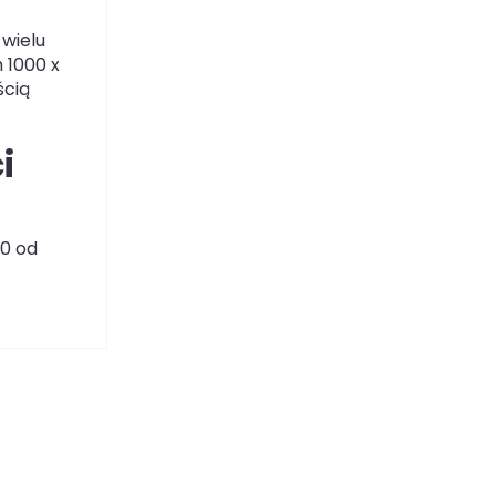
 wielu
 1000 x
ścią
i
40 od