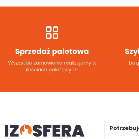
Sprzedaż paletowa
Szy
Wszystkie zamówienia realizujemy w
bezp
ilościach paletowych.
Potrzebu