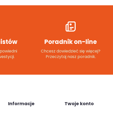
istów
Poradnik on-line
powiedni
Chcesz dowiedzieć się więcej?
estycji.
Przeczytaj nasz poradnik.
Informacje
Twoje konto