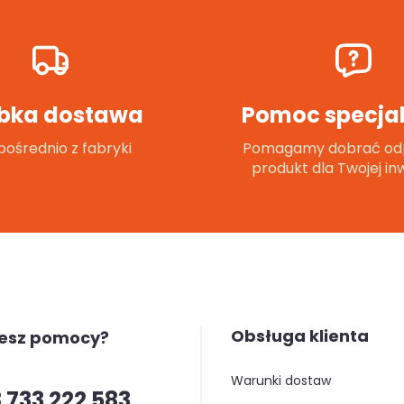
bka dostawa
Pomoc specjal
ośrednio z fabryki
Pomagamy dobrać od
produkt dla Twojej inw
Obsługa klienta
jesz pomocy?
warunki dostaw
 733 222 583