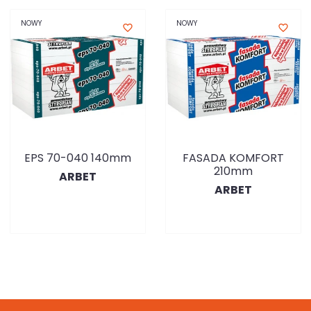
NOWY
NOWY
favorite_border
favorite_border
EPS 70-040 140mm
FASADA KOMFORT
210mm
ARBET
ARBET