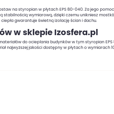
ostaw na styropian w płytach EPS 80-040. Za jego pomo
użą stabilnością wymiarową, dzięki czemu unikniesz mostk
 ciepła gwarantuje świetną izolację ścian i dachu.
ów w sklepie Izosfera.pl
materiałów do ocieplania budynków w tym styropian EPS
iał najwyższej jakości dostępny w płytach o wymiarach 1