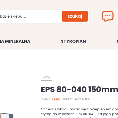
szukaj
A MINERALNA
STYROPIAN
NOWY
EPS 80-040 150m
MARKA
ARBET
INDEKS
142214150
Chcesz szybko uporać się z ociepleniem d
styropian w płytach EPS 80-040. Za jego po