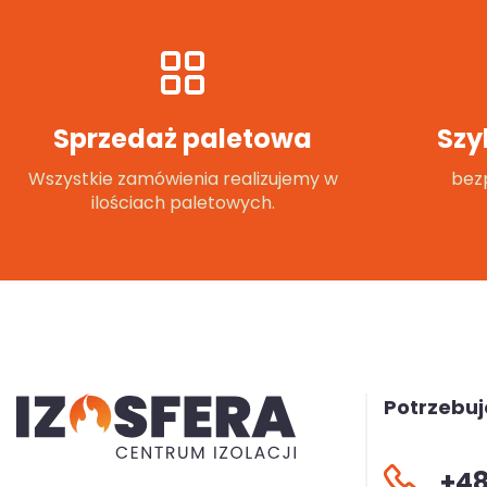
Sprzedaż paletowa
Szy
Wszystkie zamówienia realizujemy w
bezp
ilościach paletowych.
Potrzebu
+48