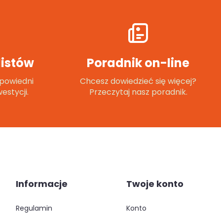
istów
Poradnik on-line
powiedni
Chcesz dowiedzieć się więcej?
estycji.
Przeczytaj nasz poradnik.
Informacje
Twoje konto
regulamin
konto