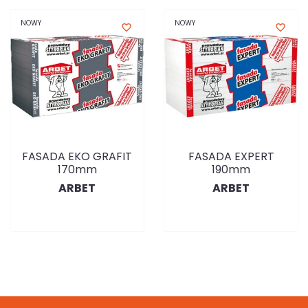
NOWY
NOWY
favorite_border
favorite_border
FASADA EKO GRAFIT
FASADA EXPERT
170mm
190mm
ARBET
ARBET