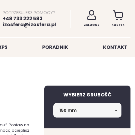
POTRZEBUJESZ POMOCY?
+48 733 222 583
izosfera@izosfera.pl
ZALOGUJ
KOSZYK
XPS
PORADNIK
KONTAKT
WYBIERZ GRUBOŚĆ
m
omu? Postaw na
mocą ocieplisz