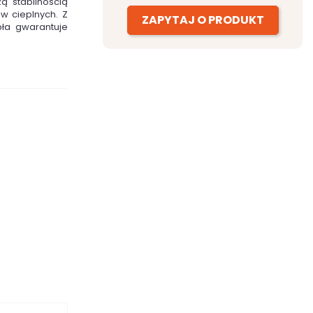
ą stabilnością
w cieplnych. Z
ZAPYTAJ O PRODUKT
pła gwarantuje