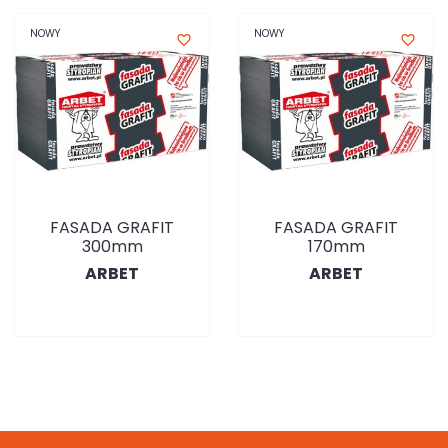
NOWY
NOWY
favorite_border
favorite_border
FASADA GRAFIT
FASADA GRAFIT
300mm
170mm
ARBET
ARBET