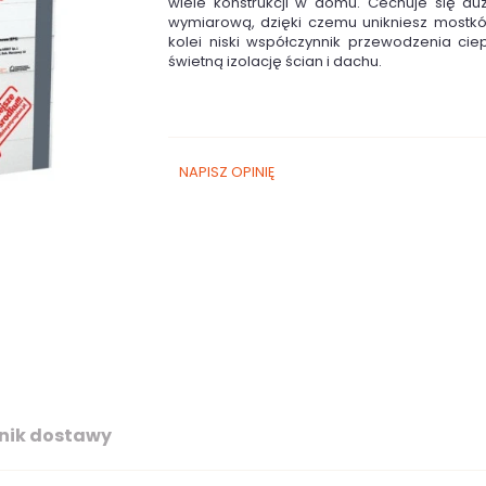
wiele konstrukcji w domu. Cechuje się duż
wymiarową, dzięki czemu unikniesz mostkó
kolei niski współczynnik przewodzenia cie
świetną izolację ścian i dachu.
NAPISZ OPINIĘ
nik dostawy