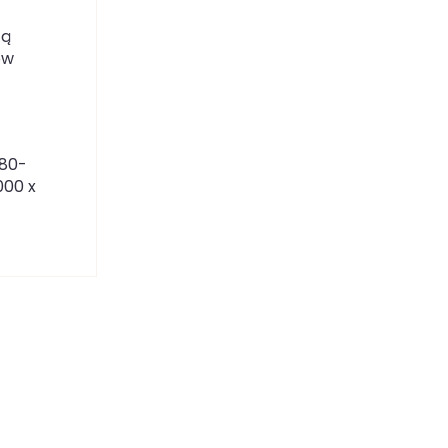
cą
ów
 80-
000 x