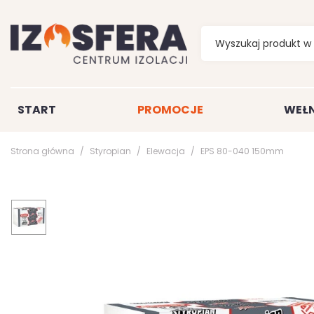
START
PROMOCJE
WEŁN
Strona główna
Styropian
Elewacja
EPS 80-040 150mm