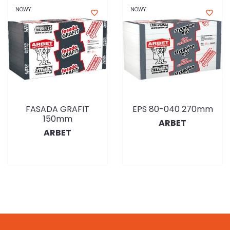
NOWY
NOWY
favorite_border
favorite_border
FASADA GRAFIT
EPS 80-040 270mm
150mm
ARBET
ARBET