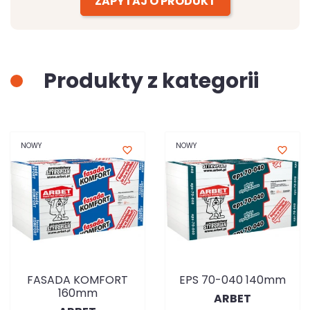
ZAPYTAJ O PRODUKT
Produkty z kategorii
NOWY
NOWY
favorite_border
favorite_border
FASADA KOMFORT
EPS 70-040 140mm
160mm
ARBET