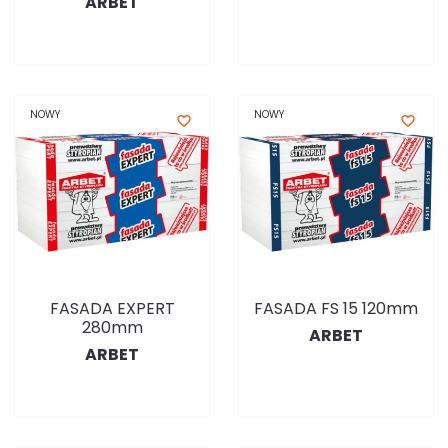
ARBET
NOWY
NOWY
favorite_border
favorite_border
FASADA EXPERT
FASADA FS 15 120mm
280mm
ARBET
ARBET