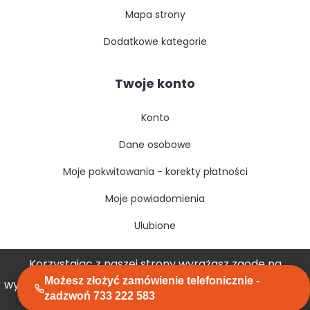
mapa strony
dodatkowe kategorie
Twoje konto
konto
dane osobowe
moje pokwitowania - korekty płatności
moje powiadomienia
ulubione
Korzystając z naszej strony wyrażasz zgodę na
Możesz złożyć zamówienie telefonicznie -
wykorzystywanie przez nas plików cookies.
Akceptuję
zadzwoń 733 222 583
Copyright © izosfera.pl. All rights reserved.
created by GreenMouse
Polityka prywatności