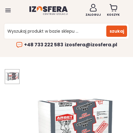

ZALOGUJ
KOSZYK
szukaj
+48 733 222 583
izosfera@izosfera.pl