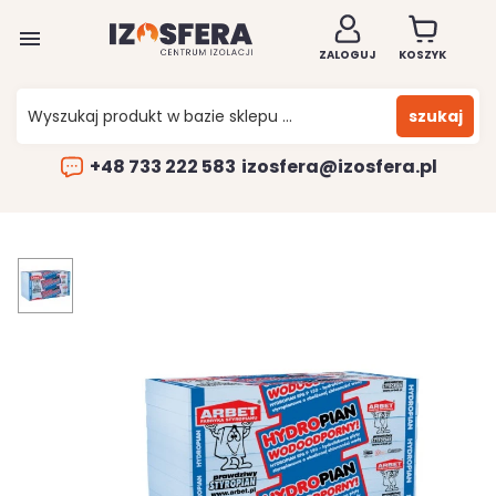

ZALOGUJ
KOSZYK
szukaj
+48 733 222 583
izosfera@izosfera.pl