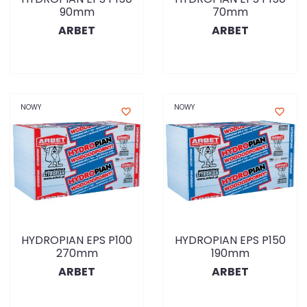
90mm
70mm
ARBET
ARBET
NOWY
NOWY
favorite_border
favorite_border
HYDROPIAN EPS P100
HYDROPIAN EPS P150
270mm
190mm
ARBET
ARBET