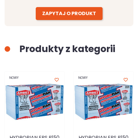
ZAPYTAJ O PRODUKT
Produkty z kategorii
NOWY
NOWY
favorite_border
favorite_border
HYDROPIAN EPS P150
HYDROPIAN EPS P150