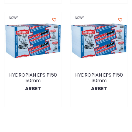
NOWY
NOWY
favorite_border
favorite_border
HYDROPIAN EPS P150
HYDROPIAN EPS P150
50mm
30mm
ARBET
ARBET