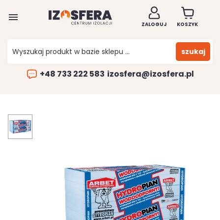

ZALOGUJ
KOSZYK
szukaj
+48 733 222 583
izosfera@izosfera.pl