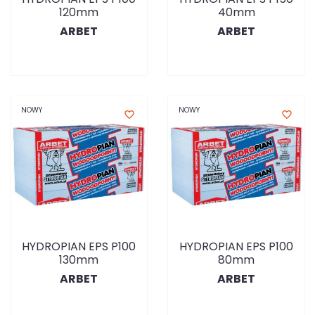
120mm
40mm
ARBET
ARBET
NOWY
NOWY
favorite_border
favorite_border
HYDROPIAN EPS P100
HYDROPIAN EPS P100
130mm
80mm
ARBET
ARBET