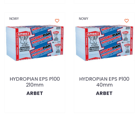
NOWY
NOWY
favorite_border
favorite_border
HYDROPIAN EPS P100
HYDROPIAN EPS P100
210mm
40mm
ARBET
ARBET