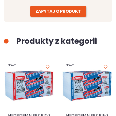
ZAPYTAJ O PRODUKT
Produkty z kategorii
NOWY
NOWY
favorite_border
favorite_border
HYDROPIAN EPS P100
HYDROPIAN EPS P150