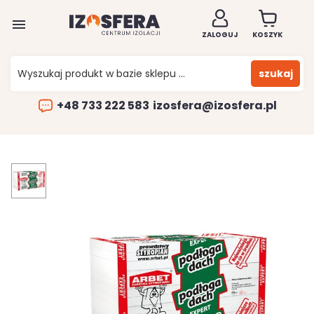

ZALOGUJ
KOSZYK
szukaj
+48 733 222 583
izosfera@izosfera.pl