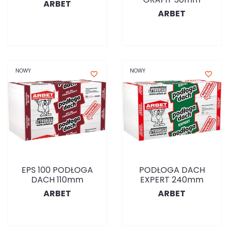
ARBET
ARBET
NOWY
NOWY
favorite_border
favorite_border
EPS 100 PODŁOGA
PODŁOGA DACH
DACH 110mm
EXPERT 240mm
ARBET
ARBET