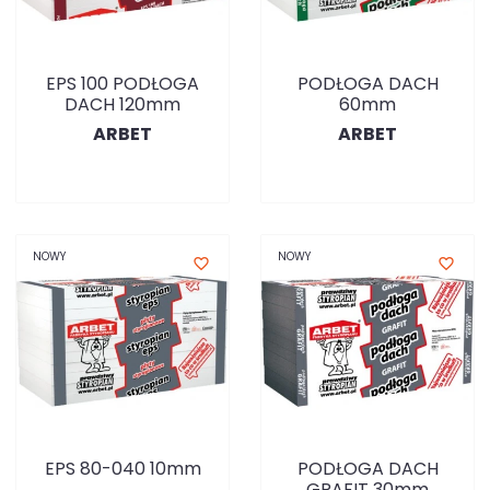
EPS 100 PODŁOGA
PODŁOGA DACH
DACH 120mm
60mm
ARBET
ARBET
NOWY
NOWY
favorite_border
favorite_border
EPS 80-040 10mm
PODŁOGA DACH
GRAFIT 30mm