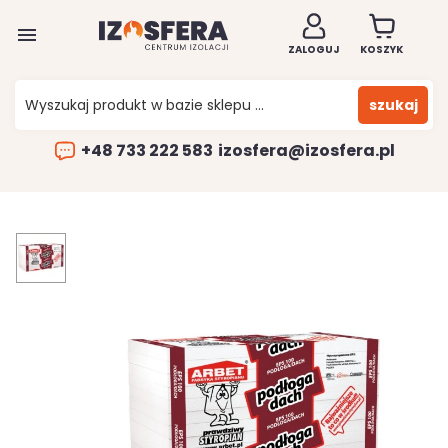

ZALOGUJ
KOSZYK
szukaj
+48 733 222 583
izosfera@izosfera.pl