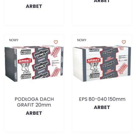
ARBET
ARBET
NOWY
NOWY
favorite_border
favorite_border
PODŁOGA DACH
EPS 80-040 150mm
GRAFIT 20mm
ARBET
ARBET