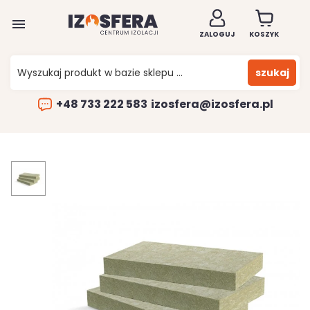

ZALOGUJ
KOSZYK
szukaj
+48 733 222 583
izosfera@izosfera.pl