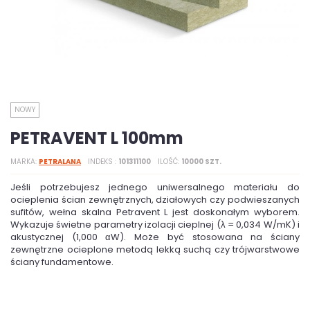
NOWY
PETRAVENT L 100mm
MARKA
PETRALANA
INDEKS
101311100
ILOŚĆ
10000 SZT.
Jeśli potrzebujesz jednego uniwersalnego materiału do
ocieplenia ścian zewnętrznych, działowych czy podwieszanych
sufitów, wełna skalna Petravent L jest doskonałym wyborem.
Wykazuje świetne parametry izolacji cieplnej (λ = 0,034 W/mK) i
akustycznej (1,000 αW). Może być stosowana na ściany
zewnętrzne ocieplone metodą lekką suchą czy trójwarstwowe
ściany fundamentowe.