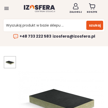

ZALOGUJ
KOSZYK
szukaj
+48 733 222 583
izosfera@izosfera.pl