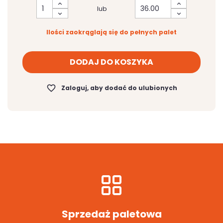
lub
Ilości zaokrąglają się do pełnych palet
DODAJ DO KOSZYKA
favorite_border
Zaloguj, aby dodać do ulubionych
Sprzedaż paletowa