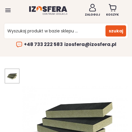

ZALOGUJ
KOSZYK
szukaj
+48 733 222 583
izosfera@izosfera.pl