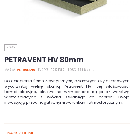
NOWY
PETRAVENT HV 80mm
MARKA
PETRALANA
INDEKS
10171180
ILOŚĆ
9986 SZT.
Do ocieplenia ścian zewnętrznych, działowych czy osłonowych
wykorzystaj wełnę skalną Petravent HV. Jej właściwości
termoizolacyjne, akustyczne wzmocnione są przez warstwę
wiatroizolacyjną z włókna szklanego co ochroni Twoją
inwestycję przed negatywnymi warunkami atmosferycznymi.
NAPISZ OPINIĘ