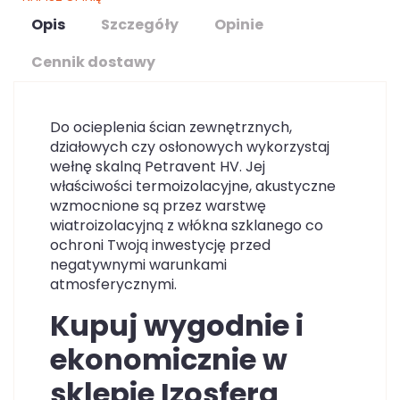
Opis
Szczegóły
Opinie
Cennik dostawy
Do ocieplenia ścian zewnętrznych,
działowych czy osłonowych wykorzystaj
wełnę skalną Petravent HV. Jej
właściwości termoizolacyjne, akustyczne
wzmocnione są przez warstwę
wiatroizolacyjną z włókna szklanego co
ochroni Twoją inwestycję przed
negatywnymi warunkami
atmosferycznymi.
Kupuj wygodnie i
ekonomicznie w
sklepie Izosfera