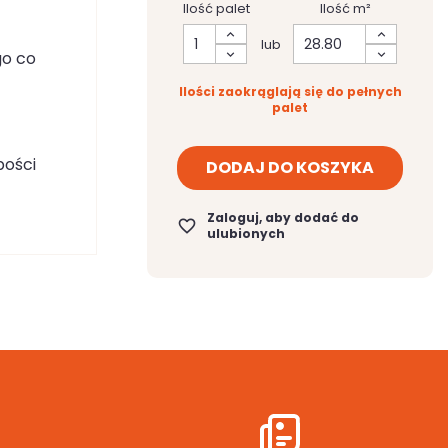
Ilość palet
Ilość m²
lub
go co
Ilości zaokrąglają się do pełnych
palet
bości
DODAJ DO KOSZYKA
Zaloguj, aby dodać do
favorite_border
ulubionych