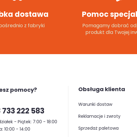
bka dostawa
Pomoc specjal
ośrednio z fabryki
Pomagamy dobrać od
produkt dla Twojej inw
Obsługa klienta
jesz pomocy?
warunki dostaw
 733 222 583
reklamacje i zwroty
ziałek - Piątek: 7:00 - 18:00
sprzedaż paletowa
: 10:00 - 14:00