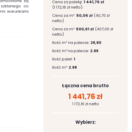
 wzmocnione są
Cena za paletę:
1 441,76 zł
 szklanego co
(1 172,16 zł netto)
ymi warunkami
Cena za m²:
50,06 zł
(40,70 zł
netto)
Cena za m³:
500,61 zł
(407,00 zł
netto)
Ilość m² na palecie:
28,80
Ilość m³ na palecie:
2.88
Ilość palet:
1
Ilość m³:
2.88
Łączna cena brutto
1 441,76 zł
1 172,16 zł netto
Wybierz: