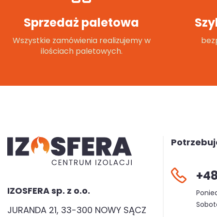
Sprzedaż paletowa
Szy
Wszystkie zamówienia realizujemy w
bezp
ilościach paletowych.
Potrzebu
+48
IZOSFERA sp. z o.o.
Ponied
Sobota
JURANDA 21, 33-300 NOWY SĄCZ