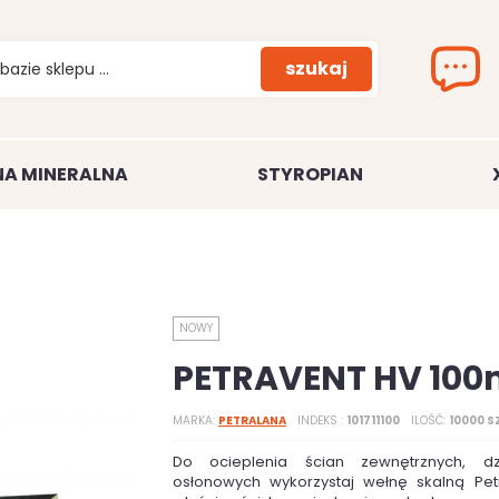
szukaj
A MINERALNA
STYROPIAN
NOWY
PETRAVENT HV 10
MARKA
PETRALANA
INDEKS
101711100
ILOŚĆ
10000 S
Do ocieplenia ścian zewnętrznych, dz
osłonowych wykorzystaj wełnę skalną Pet