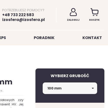
POTRZEBUJESZ POMOCY?
+48 733 222 583
izosfera@izosfera.pl
ZALOGUJ
KOSZYK
XPS
PORADNIK
KONTAKT
WYBIERZ GRUBOŚĆ
0mm
ZT.
iałowych czy
ravent HV. Jej