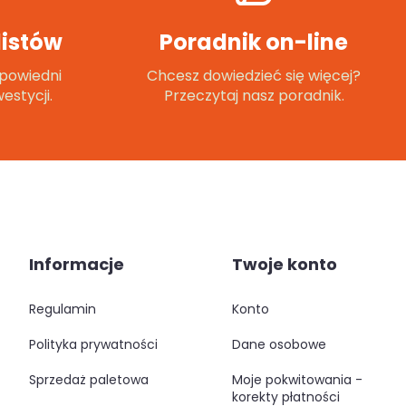
istów
Poradnik on-line
powiedni
Chcesz dowiedzieć się więcej?
estycji.
Przeczytaj nasz poradnik.
Informacje
Twoje konto
regulamin
konto
polityka prywatności
dane osobowe
sprzedaż paletowa
moje pokwitowania -
korekty płatności