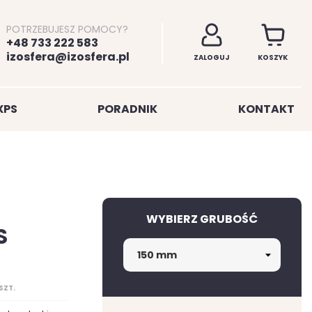
POTRZEBUJESZ POMOCY?
+48 733 222 583
izosfera@izosfera.pl
ZALOGUJ
KOSZYK
XPS
PORADNIK
KONTAKT
WYBIERZ GRUBOŚĆ
S
SZT.