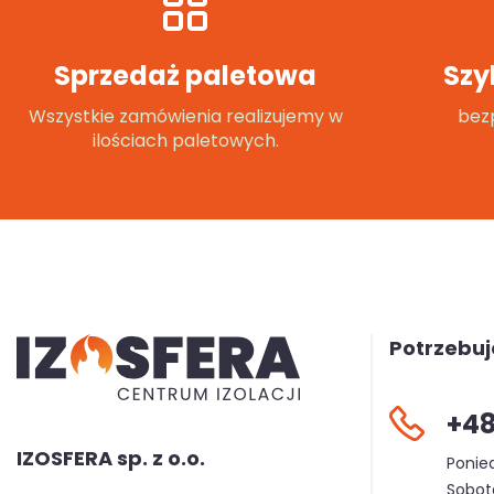
Sprzedaż paletowa
Szy
Wszystkie zamówienia realizujemy w
bezp
ilościach paletowych.
Potrzebu
+48
IZOSFERA sp. z o.o.
Ponied
Sobota