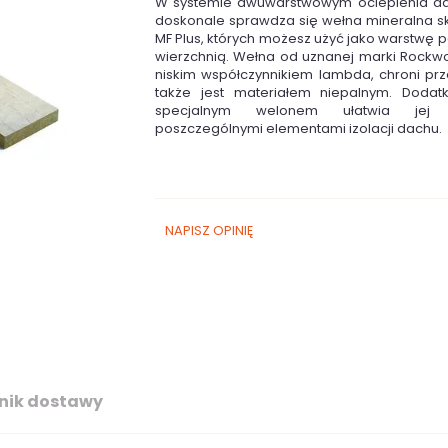
W systemie dwuwarstwowym ocieplenia da
doskonale sprawdza się wełna mineralna s
MF Plus, których możesz użyć jako warstwę 
wierzchnią. Wełna od uznanej marki Rockwo
niskim współczynnikiem lambda, chroni pr
także jest materiałem niepalnym. Dodat
specjalnym welonem ułatwia jej 
poszczególnymi elementami izolacji dachu.
NAPISZ OPINIĘ
nik dostawy