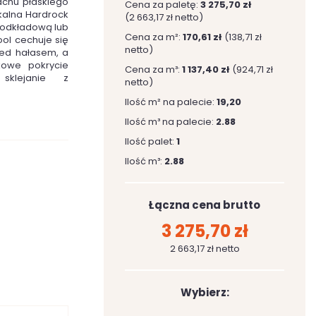
chu płaskiego
Cena za paletę:
3 275,70 zł
kalna Hardrock
(2 663,17 zł netto)
podkładową lub
Cena za m²:
170,61 zł
(138,71 zł
ol cechuje się
netto)
zed hałasem, a
kowe pokrycie
Cena za m³:
1 137,40 zł
(924,71 zł
sklejanie z
netto)
Ilość m² na palecie:
19,20
Ilość m³ na palecie:
2.88
Ilość palet:
1
Ilość m³:
2.88
Łączna cena brutto
3 275,70 zł
2 663,17 zł netto
Wybierz: