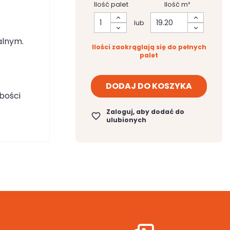
Ilość palet
Ilość m²
lub
alnym.
Ilości zaokrąglają się do pełnych
.
palet
DODAJ DO KOSZYKA
bości
Zaloguj, aby dodać do
favorite_border
ulubionych