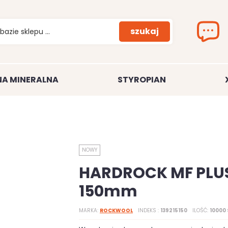
szukaj
A MINERALNA
STYROPIAN
NOWY
HARDROCK MF PLU
150mm
MARKA
ROCKWOOL
INDEKS
139215150
ILOŚĆ
10000 