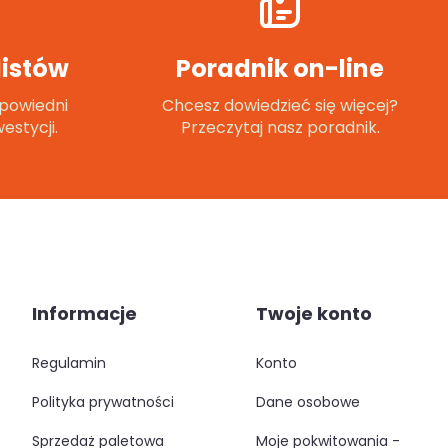
istów
Poradnik on-line
powiedni
Chcesz dowiedzieć się więcej?
estycji.
Przeczytaj nasz poradnik.
Informacje
Twoje konto
regulamin
konto
polityka prywatności
dane osobowe
sprzedaż paletowa
moje pokwitowania -