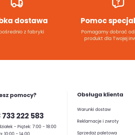
bka dostawa
Pomoc specjal
ośrednio z fabryki
Pomagamy dobrać od
produkt dla Twojej inw
Obsługa klienta
jesz pomocy?
warunki dostaw
 733 222 583
reklamacje i zwroty
ziałek - Piątek: 7:00 - 18:00
sprzedaż paletowa
: 10:00 - 14:00