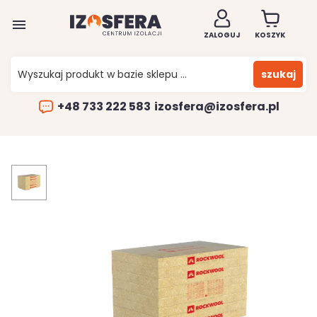

ZALOGUJ
KOSZYK
szukaj
+48 733 222 583
izosfera@izosfera.pl