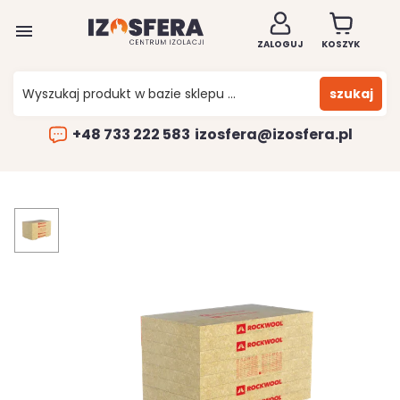

ZALOGUJ
KOSZYK
szukaj
+48 733 222 583
izosfera@izosfera.pl