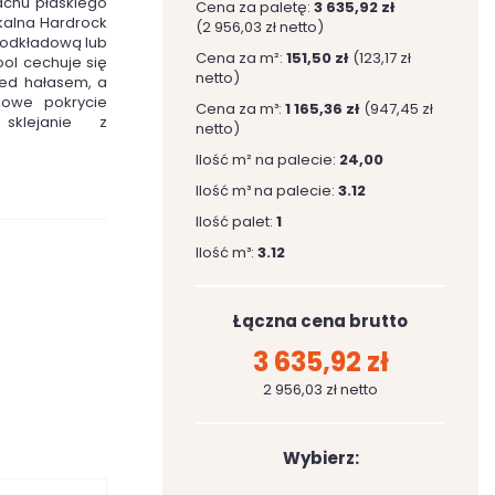
chu płaskiego
Cena za paletę:
3 635,92 zł
kalna Hardrock
(2 956,03 zł netto)
podkładową lub
Cena za m²:
151,50 zł
(123,17 zł
ol cechuje się
netto)
zed hałasem, a
kowe pokrycie
Cena za m³:
1 165,36 zł
(947,45 zł
sklejanie z
netto)
Ilość m² na palecie:
24,00
Ilość m³ na palecie:
3.12
Ilość palet:
1
Ilość m³:
3.12
Łączna cena brutto
3 635,92 zł
2 956,03 zł netto
Wybierz: